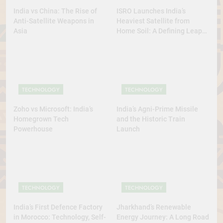
India vs China: The Rise of
ISRO Launches India’s
Anti-Satellite Weapons in
Heaviest Satellite from
Asia
Home Soil: A Defining Leap
for Self-Reliant Space Power
TECHNOLOGY
TECHNOLOGY
Zoho vs Microsoft: India’s
India’s Agni-Prime Missile
Homegrown Tech
and the Historic Train
Powerhouse
Launch
TECHNOLOGY
TECHNOLOGY
India’s First Defence Factory
Jharkhand’s Renewable
in Morocco: Technology, Self-
Energy Journey: A Long Road