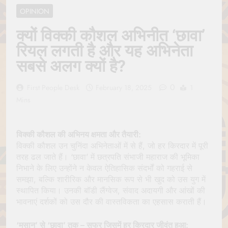
Jagannath Made of
July 6, 2026
OPINION
Wood
रथ यात्रा में पेड़ लगाने की
परंपरा क्यों है? क्या हमारे पूर्वज
क्यों विक्की कौशल अभिनीत ‘छावा’
पर्यावरण विज्ञान को हमसे
July 6, 2026
रियल लगती है और यह अभिनेता
बेहतर समझते थे?
Why Do Irish People
सबसे अलग क्यों है?
Hate Being Called
English? Understanding
July 6, 2026
800 Years of History
0
रांची का ऐतिहासिक ‘पहाड़ी
First People Desk
February 18, 2025
1
मंदिर’: शहादत और श्रद्धा की
Mins
गाथा
July 5, 2026
विक्की कौशल की अभिनय क्षमता और तैयारी:
विक्की कौशल उन चुनिंदा अभिनेताओं में से हैं, जो हर किरदार में पूरी
तरह ढल जाते हैं। ‘छावा’ में छत्रपति संभाजी महाराज की भूमिका
निभाने के लिए उन्होंने न केवल ऐतिहासिक संदर्भों को गहराई से
समझा, बल्कि शारीरिक और मानसिक रूप से भी खुद को उस युग में
स्थापित किया। उनकी बॉडी लैंग्वेज, संवाद अदायगी और आंखों की
भावनाएं दर्शकों को उस दौर की वास्तविकता का एहसास कराती हैं।
‘मसान’ से ‘छावा’ तक – सफर जिसमें हर किरदार जीवंत हुआ: