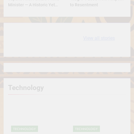
Minister — A Historic Yet
to Resentment
Conservative Turn
10 most
धरती आबा बिरसा मुंडा
View all stories
Expensive cities
के कथन
in the World
Technology
TECHNOLOGY
TECHNOLOGY