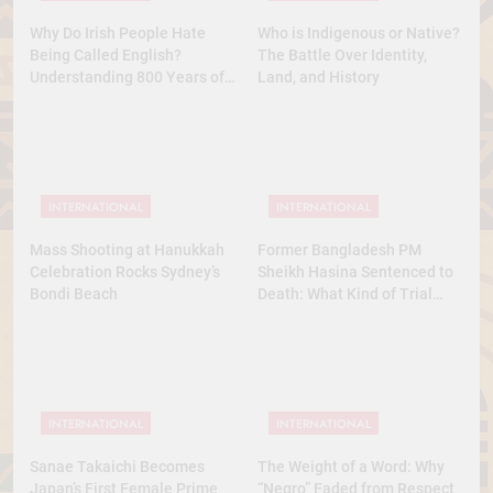
Why Do Irish People Hate
Who is Indigenous or Native?
Being Called English?
The Battle Over Identity,
Understanding 800 Years of
Land, and History
History
INTERNATIONAL
INTERNATIONAL
Mass Shooting at Hanukkah
Former Bangladesh PM
Celebration Rocks Sydney’s
Sheikh Hasina Sentenced to
Bondi Beach
Death: What Kind of Trial
Was This? A Full Analysis
INTERNATIONAL
INTERNATIONAL
Sanae Takaichi Becomes
The Weight of a Word: Why
Japan’s First Female Prime
“Negro” Faded from Respect