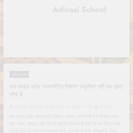
Jagannath Made of
July 6, 2026
Adivasi School
Wood
रथ यात्रा में पेड़ लगाने की
परंपरा क्यों है? क्या हमारे पूर्वज
पर्यावरण विज्ञान को हमसे
July 6, 2026
बेहतर समझते थे?
Why Do Irish People
Hate Being Called
English? Understanding
July 6, 2026
800 Years of History
रांची का ऐतिहासिक ‘पहाड़ी
मंदिर’: शहादत और श्रद्धा की
गाथा
July 5, 2026
OPINION
सम काइंड ऑफ़ ‘अफरमेटिव ऐक्शन’ संकुचित नहीं एक बृहत्
सोच है
Adivasi School
October 2, 2025
0
1 mins
सम काइंड ऑफ़ ‘अफरमेटिव ऐक्शन’ लगभग सभी देशों में है जिसके तहत
देश, राज्य, समाज, और गांव के समुचित विकास के लिए प्रयास किया जाता
रहा है. कुछ भी नहीं तो बेरोजगारी भत्ता, बृद्धा पेंशन जैसी सुविधाएँ हैं. जिस