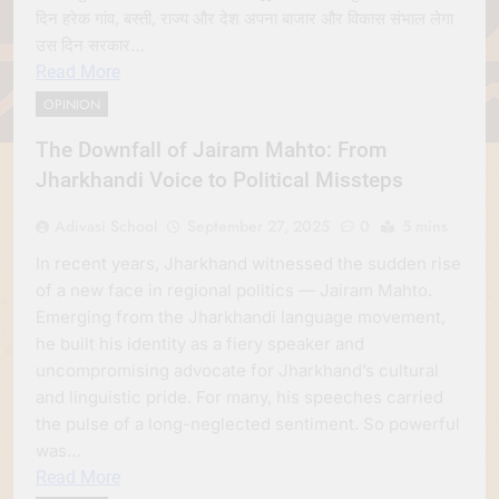
दिन हरेक गांव, बस्ती, राज्य और देश अपना बाजार और विकास संभाल लेगा
उस दिन सरकार…
Read More
OPINION
The Downfall of Jairam Mahto: From
Jharkhandi Voice to Political Missteps
Adivasi School
September 27, 2025
0
5 mins
In recent years, Jharkhand witnessed the sudden rise
of a new face in regional politics — Jairam Mahto.
Emerging from the Jharkhandi language movement,
he built his identity as a fiery speaker and
uncompromising advocate for Jharkhand’s cultural
and linguistic pride. For many, his speeches carried
the pulse of a long-neglected sentiment. So powerful
was…
Read More