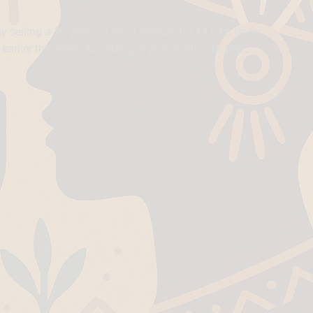
y selling a 20-year-old tribal woman for ₹3 lakh under
rlier this week.According to police officials, the