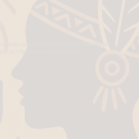
India’s women’s cricket team lifted their first-ever
a cultural milestone — the moment when…