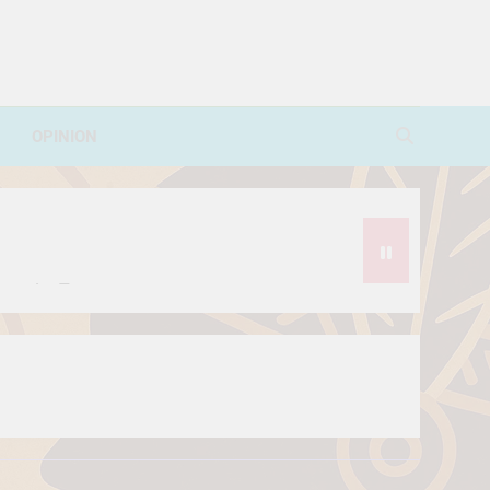
OPINION
avorite Treat
थे?