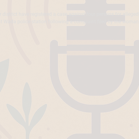
istrict have registered a case against four persons for allegedl
t Wada police station following a complaint filed by the woman ea