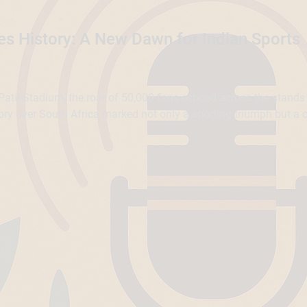
s History: A New Dawn for Indian Sports
il Stadium, the roar of 50,000 fans echoed across the stands as 
tory over South Africa marked not only a sporting triumph but 