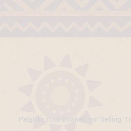
Palghar: Four Booked for ‘Selling’ 