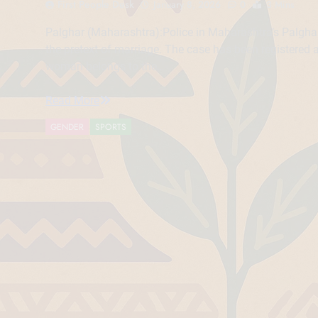
First People Desk
January 8, 2026
0
3 Mins
Palghar (Maharashtra):Police in Maharashtra’s Palghar d
the pretext of marriage. The case has been registered a
woman belongs to the…
Read More
GENDER
SPORTS