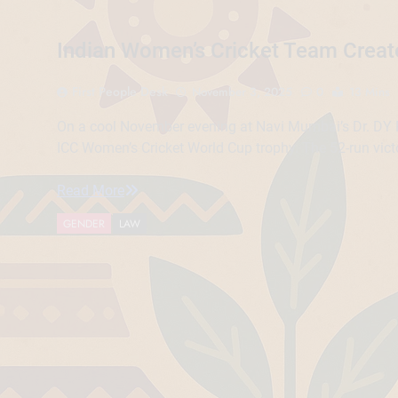
Indian Women’s Cricket Team Create
First People Desk
November 3, 2025
0
13 Mins
On a cool November evening at Navi Mumbai’s Dr. DY Pat
ICC Women’s Cricket World Cup trophy. The 52-run vic
Read More
GENDER
LAW