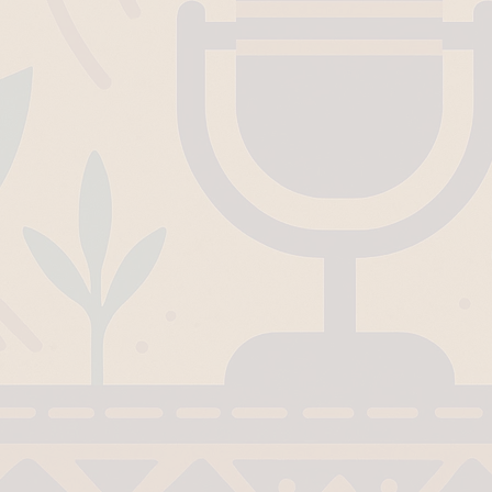
 People Hate Being Called English? Understanding 800 Years of
क ‘पहाड़ी मंदिर’: शहादत और श्रद्धा की गाथा