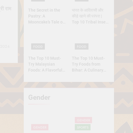
री राम
The Secret in the
भारत के आदिवासी और
Pastry: A
कीड़े खाने की परंपरा |
Mooncake’s Tale of
Top 10 Tribal Insect
Rebellion and
Foods
Reunion
 2024
FOOD
FOOD
The Top 10 Must-
The Top 10 Must-
Try Malaysian
Try Foods from
Foods: A Flavorful
Bihar: A Culinary
Journey
Journey
Gender
GENDER
GENDER
SPORTS