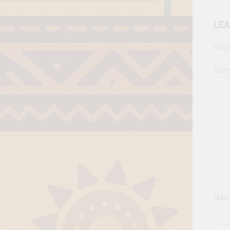
LEA
Your
Com
Na