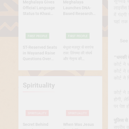
सुनवाई क
Meghalaya Gives
Meghalaya
लाइसेंस 
Official Language
Launches DNA-
Status to Khasi
Based Research
में गंदग
and Garo
Project to Study
यहां तक
Origins of
Indigenous Tribes
FIRST PEOPLE
FIRST PEOPLE
See 
ST-Reserved Seats
बंधुआ मज़दूर से सरपंच
in Wayanad Raise
तक: लिंगम्मा की संघर्ष
“धमकी दे
Questions Over
और नेतृत्व की
कोर्ट ने
Genuine Tribal
प्रेरणादायक
Representation
कहानीसरपंच
कोर्ट ने
कोर्ट ने
Spirituality
कोर्ट ने
होगी, ले
पर पेश ह
SPIRITUALITY
SPIRITUALITY
पुलिस से
Secret Behind
When Was Jesus
सुप्रीम 