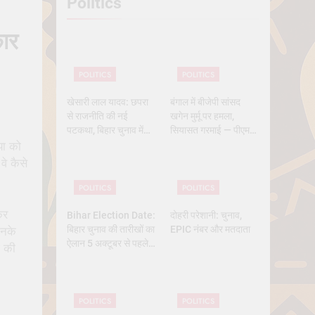
Politics
 History
कार
POLITICS
POLITICS
खेसारी लाल यादव: छपरा
बंगाल में बीजेपी सांसद
से राजनीति की नई
खगेन मुर्मू पर हमला,
पटकथा, बिहार चुनाव में
सियासत गरमाई — पीएम
क्यों बने सबसे चर्चित चेहरा
मोदी और ममता आमने-
या को
सामने
े कैसे
POLITICS
POLITICS
कर
Bihar Election Date:
दोहरी परेशानी: चुनाव,
बिहार चुनाव की तारीखों का
EPIC नंबर और मतदाता
उनके
ऐलान 5 अक्टूबर से पहले,
ज की
कितने चरण में वोटिंग, कब
तक आएंगे नतीजे
POLITICS
POLITICS