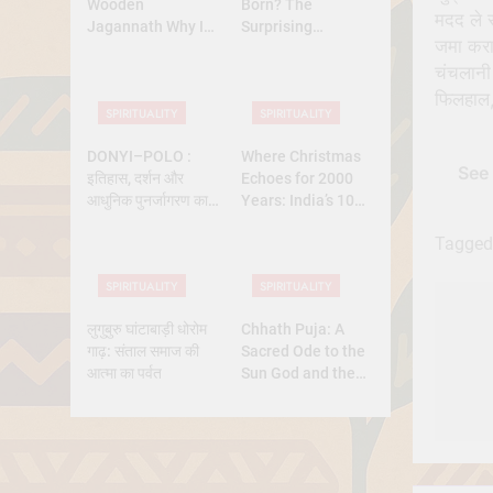
Wooden
Born? The
मदद ले स
Jagannath Why Is
Surprising
जमा करा
Lord Jagannath
Diversity of
Made of Wood
Christmas Dates
चंचलानी 
Across Christian
फिलहाल, 
SPIRITUALITY
SPIRITUALITY
Belief
DONYI–POLO :
Where Christmas
See 
इतिहास, दर्शन और
Echoes for 2000
आधुनिक पुनर्जागरण का
Years: India’s 10
पूर्ण अध्ययन
Oldest Churches
Tagged
SPIRITUALITY
SPIRITUALITY
Po
लुगुबुरु घांटाबाड़ी धोरोम
Chhath Puja: A
गाढ़: संताल समाज की
Sacred Ode to the
nav
आत्मा का पर्वत
Sun God and the
Power of Devotion