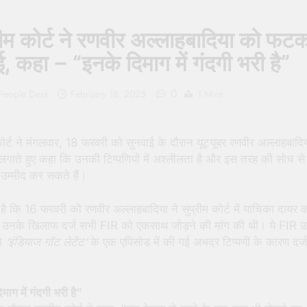
 People Hate Being Called English? Understanding 800 Years of
रीम कोर्ट ने रणवीर अल्लाहबादिया को फट
क ‘पहाड़ी मंदिर’: शहादत और श्रद्धा की गाथा
, कहा – “इनके दिमाग में गंदगी भरी है”
0
 People Desk
February 18, 2025
1 Mins
कोर्ट ने मंगलवार, 18 फरवरी को सुनवाई के दौरान यूट्यूबर रणवीर अल्लाहबादि
ाते हुए कहा कि उनकी टिप्पणियों में अश्लीलता है और इस तरह की सोच से व
उम्मीद कर सकते हैं।
ै कि 16 फरवरी को रणवीर अल्लाहबादिया ने सुप्रीम कोर्ट में याचिका दायर 
ें उनके खिलाफ दर्ज सभी FIR को एकसाथ जोड़ने की मांग की थी। ये FIR 
शो
‘इंडियाज गॉट लेटेंट’
के एक एपिसोड में की गई अभद्र टिप्पणी के कारण दर्
माग में गंदगी भरी है”