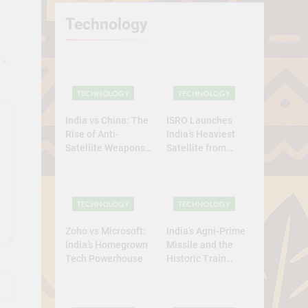
Technology
d
*
TECHNOLOGY
TECHNOLOGY
India vs China: The
ISRO Launches
Rise of Anti-
India’s Heaviest
Satellite Weapons
Satellite from
in Asia
Home Soil: A
Defining Leap for
Self-Reliant Space
Power
TECHNOLOGY
TECHNOLOGY
Zoho vs Microsoft:
India’s Agni-Prime
India’s Homegrown
Missile and the
Tech Powerhouse
Historic Train
Launch