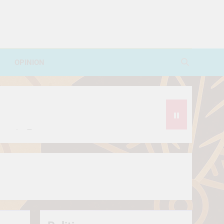
OPINION
avorite Treat
थे?