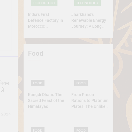
TECHNOLOGY
TECHNOLOGY
India’s First
Jharkhand’s
Defence Factory in
Renewable Energy
Morocco:
Journey: A Long
Technology, Self-
Road Ahead
Reliance, and
Strategic
Diplomacy
Food
िनियम
FOOD
FOOD
ाले
Kangdi Dham: The
From Prison
Sacred Feast of the
Rations to Platinum
Himalayas
Plates: The Unlikely
Ascent of the
, 2024
Lobster
FOOD
FOOD