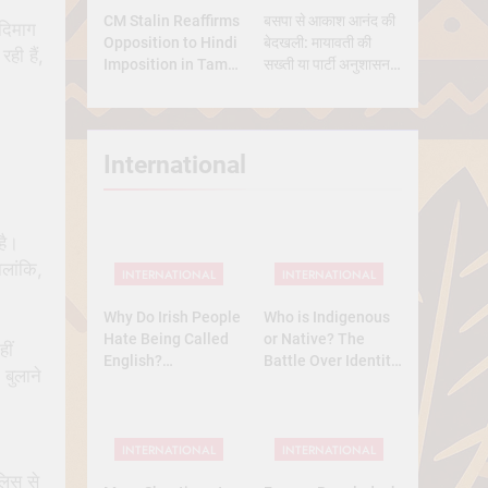
CM Stalin Reaffirms
बसपा से आकाश आनंद की
 दिमाग
Opposition to Hindi
बेदखली: मायावती की
ही हैं,
Imposition in Tamil
सख्ती या पार्टी अनुशासन
Nadu
की मजबूरी?
International
है।
ालांकि,
INTERNATIONAL
INTERNATIONAL
Why Do Irish People
Who is Indigenous
Hate Being Called
or Native? The
ीं
English?
Battle Over Identity,
बुलाने
Understanding 800
Land, and History
Years of History
INTERNATIONAL
INTERNATIONAL
लिस से