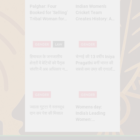
Palghar: Four
Indian Women’s
Booked for ‘Selling’
Cricket Team
Tribal Woman for
Creates History: A
₹3 Lakh Under
New Dawn for
Pretext of Marriage
Indian Sports
GENDER
LAW
GENDER
हिमाचल के जनजातीय
चेन्नई की 13 वर्षीय Iniya
क्षेत्रों में बेटियों को पैतृक
Pragathi बनीं भारत की
संपत्ति में अब अधिकार नहीं
सबसे कम उम्र की एनालॉग
मिलेगा — सुप्रीम कोर्ट का
एस्ट्रोनॉट
बड़ा फैसला
GENDER
GENDER
ज्वाला गुट्टा ने स्तनदूध
Womens day:
दान कर पेश की मिसाल
India’s Leading
Women:
Trailblazers
Shaping the
Nation’s Future