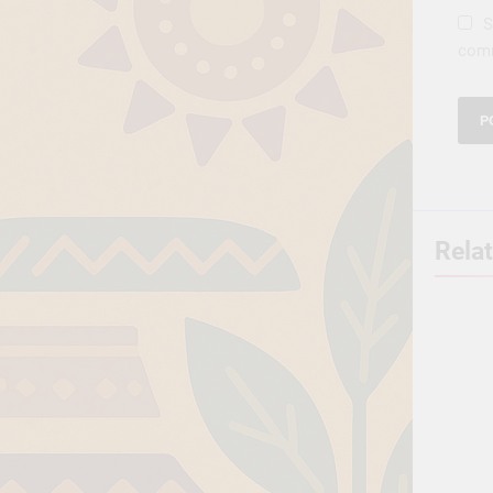
S
com
Rela