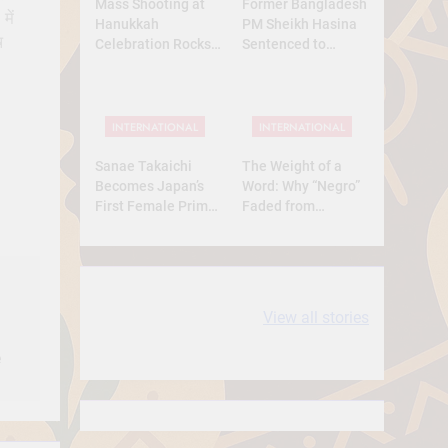
Mass Shooting at
Former Bangladesh
में
Hanukkah
PM Sheikh Hasina
ष
Celebration Rocks
Sentenced to
Sydney’s Bondi
Death: What Kind of
Beach
Trial Was This? A
Full Analysis
INTERNATIONAL
INTERNATIONAL
Sanae Takaichi
The Weight of a
Becomes Japan’s
Word: Why “Negro”
First Female Prime
Faded from
Minister — A
Respect to
Historic Yet
Resentment
Conservative Turn
10 most
धरती आबा बिरसा मुंडा
View all stories
Expensive cities
के कथन
in the World
e