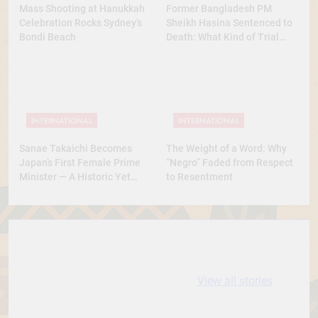
Mass Shooting at Hanukkah
Former Bangladesh PM
Celebration Rocks Sydney’s
Sheikh Hasina Sentenced to
Bondi Beach
Death: What Kind of Trial
Was This? A Full Analysis
INTERNATIONAL
INTERNATIONAL
Sanae Takaichi Becomes
The Weight of a Word: Why
Japan’s First Female Prime
“Negro” Faded from Respect
Minister — A Historic Yet
to Resentment
Conservative Turn
10 most
धरती आबा बिरसा मुंडा
Expensive cities
के कथन
View all stories
in the World