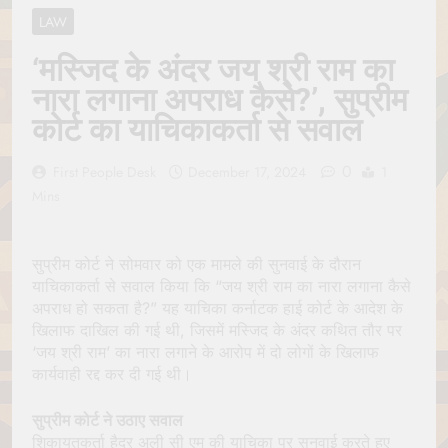
Jagannath Made of
July 6, 2026
LAW
Wood
रथ यात्रा में पेड़ लगाने की
परंपरा क्यों है? क्या हमारे पूर्वज
‘मस्जिद के अंदर जय श्री राम का
पर्यावरण विज्ञान को हमसे
July 6, 2026
नारा लगाना अपराध कैसे?’, सुप्रीम
बेहतर समझते थे?
Why Do Irish People
कोर्ट का याचिकाकर्ता से सवाल
Hate Being Called
English? Understanding
July 6, 2026
800 Years of History
0
रांची का ऐतिहासिक ‘पहाड़ी
First People Desk
December 17, 2024
1
मंदिर’: शहादत और श्रद्धा की
Mins
गाथा
July 5, 2026
सुप्रीम कोर्ट ने सोमवार को एक मामले की सुनवाई के दौरान
याचिकाकर्ता से सवाल किया कि “जय श्री राम का नारा लगाना कैसे
अपराध हो सकता है?” यह याचिका कर्नाटक हाई कोर्ट के आदेश के
खिलाफ दाखिल की गई थी, जिसमें मस्जिद के अंदर कथित तौर पर
‘जय श्री राम’ का नारा लगाने के आरोप में दो लोगों के खिलाफ
कार्यवाही रद्द कर दी गई थी।
सुप्रीम कोर्ट ने उठाए सवाल
शिकायतकर्ता हैदर अली सी एम की याचिका पर सुनवाई करते हुए