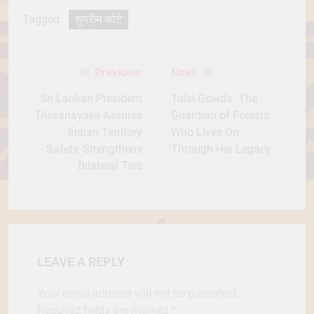
Tagged:
सुप्रीम कोर्ट
Previous:
Next:
Post
navigation
Sri Lankan President
Tulsi Gowda: The
Dissanayake Assures
Guardian of Forests
Indian Territory
Who Lives On
Safety, Strengthens
Through Her Legacy
Bilateral Ties
LEAVE A REPLY
Your email address will not be published.
Required fields are marked
*