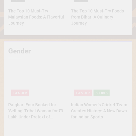
The Top 10 Must-Try
The Top 10 Must-Try Foods
Malaysian Foods: A Flavorful
from Bihar: A Culinary
Journey
Journey
Gender
GENDER
GENDER
SPORTS
Palghar: Four Booked for
Indian Women’s Cricket Team
‘Selling’ Tribal Woman for ₹3
Creates History: A New Dawn
Lakh Under Pretext of
for Indian Sports
Marriage