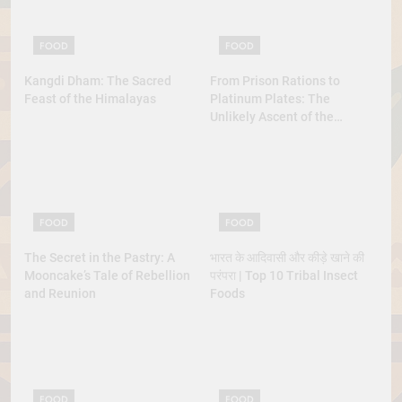
FOOD
FOOD
Kangdi Dham: The Sacred
From Prison Rations to
Feast of the Himalayas
Platinum Plates: The
Unlikely Ascent of the
Lobster
FOOD
FOOD
The Secret in the Pastry: A
भारत के आदिवासी और कीड़े खाने की
Mooncake’s Tale of Rebellion
परंपरा | Top 10 Tribal Insect
and Reunion
Foods
FOOD
FOOD