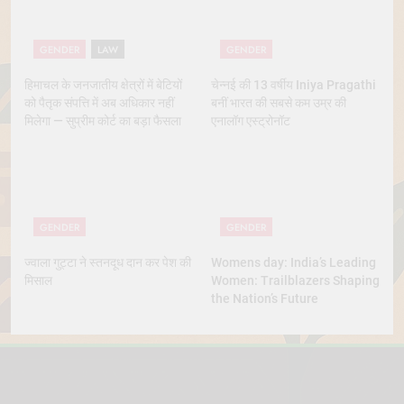
GENDER
LAW
GENDER
हिमाचल के जनजातीय क्षेत्रों में बेटियों
चेन्नई की 13 वर्षीय Iniya Pragathi
को पैतृक संपत्ति में अब अधिकार नहीं
बनीं भारत की सबसे कम उम्र की
मिलेगा — सुप्रीम कोर्ट का बड़ा फैसला
एनालॉग एस्ट्रोनॉट
GENDER
GENDER
ज्वाला गुट्टा ने स्तनदूध दान कर पेश की
Womens day: India’s Leading
मिसाल
Women: Trailblazers Shaping
the Nation’s Future