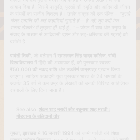
आयाम दिया है, जिसमें प्रकृति, पुरखों की स्मृति और आदिवासी जीवन
के संघर्षों का सजीव चित्रण है। उनके संग्रह की एक पंक्ति –
“पुरखे
गोत्र उत्पत्ति की कई कहानियां सुनाते हैं— हे भई! तुम क्यों मेरा
रास्ता रोकते? मैं तुम्हारा ही भाई हूं…”
– जंगल में बाघ और मनुष्य के
संवाद के माध्यम से आदिवासी दर्शन और सह-अस्तित्व की गहराई को
दर्शाती है।
पार्वती तिर्की
, जो वर्तमान में
रामलखन सिंह यादव कॉलेज, रांची
विश्वविद्यालय
में हिंदी की अध्यापक हैं, को पुरस्कार स्वरूप
₹50,000 की नकद राशि
और
उत्कीर्ण ताम्रपत्र
प्रदान किया
जाएगा। साहित्य अकादमी युवा पुरस्कार भारत के 24 भाषाओं के
अंतर्गत 35 वर्ष से कम उम्र के लेखकों को उनकी विशिष्ट साहित्यिक
रचनाओं के लिए दिया जाता है।
See also
शंकर शाह मरावी और रघुनाथ शाह मरावी :
गोंडवाना के बलिदानी वीर
गुमला, झारखंड
में
16 जनवरी 1994
को जन्मी पार्वती की शिक्षा
जवाहर नवोदय विद्यालय
, गुमला से शुरू हुई। इसके बाद उन्होंने
काशी