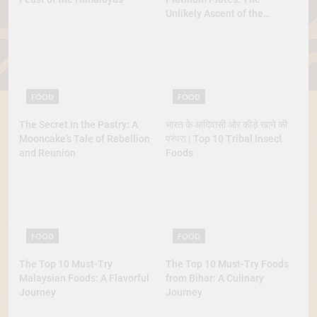
Unlikely Ascent of the
Lobster
FOOD
FOOD
The Secret in the Pastry: A
भारत के आदिवासी और कीड़े खाने की
Mooncake’s Tale of Rebellion
परंपरा | Top 10 Tribal Insect
and Reunion
Foods
FOOD
FOOD
The Top 10 Must-Try
The Top 10 Must-Try Foods
Malaysian Foods: A Flavorful
from Bihar: A Culinary
Journey
Journey