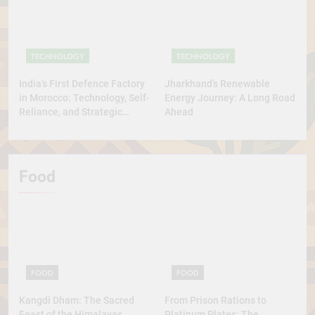
TECHNOLOGY
TECHNOLOGY
India’s First Defence Factory
Jharkhand’s Renewable
in Morocco: Technology, Self-
Energy Journey: A Long Road
Reliance, and Strategic
Ahead
Diplomacy
Food
FOOD
FOOD
Kangdi Dham: The Sacred
From Prison Rations to
Feast of the Himalayas
Platinum Plates: The