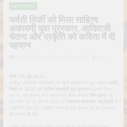
Jagannath Made of
July 6, 2026
FIRST PEOPLE
Wood
रथ यात्रा में पेड़ लगाने की
परंपरा क्यों है? क्या हमारे पूर्वज
पार्वती तिर्की को मिला साहित्य
पर्यावरण विज्ञान को हमसे
July 6, 2026
अकादमी युवा पुरस्कार, आदिवासी
बेहतर समझते थे?
Why Do Irish People
चेतना और प्रकृति को कविता में दी
Hate Being Called
English? Understanding
July 6, 2026
पहचान
800 Years of History
रांची का ऐतिहासिक ‘पहाड़ी
मंदिर’: शहादत और श्रद्धा की
0
First People Desk
June 19, 2025
1 Mins
गाथा
July 5, 2026
रांची | 18 जून 2025
प्रसिद्ध आदिवासी कवयित्री और हिंदी साहित्य की युवा आवाज़
पार्वती
तिर्की
को
2025 का साहित्य अकादमी युवा पुरस्कार
प्रदान किया
गया है। यह सम्मान उन्हें उनके पहले काव्य संग्रह
‘फिर उगना’
के
लिए दिया गया है, जो वर्ष 2023 में
राधाकृष्ण प्रकाशन, नई दिल्ली
से
प्रकाशित हुआ था। साहित्य अकादमी द्वारा बुधवार को इस पुरस्कार
की घोषणा की गई।
कविता की उस पुरानी परंपरा को पार्वती ने अपनी लेखनी से नया