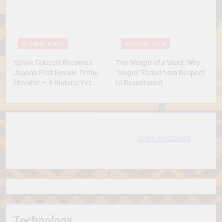
INTERNATIONAL
INTERNATIONAL
Sanae Takaichi Becomes
The Weight of a Word: Why
Japan’s First Female Prime
“Negro” Faded from Respect
Minister — A Historic Yet
to Resentment
Conservative Turn
10 most
धरती आबा बिरसा मुंडा
View all stories
Expensive cities
के कथन
in the World
Technology