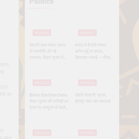
Politics
 History
POLITICS
POLITICS
खेसारी लाल यादव: छपरा
बंगाल में बीजेपी सांसद
से राजनीति की नई
खगेन मुर्मू पर हमला,
पटकथा, बिहार चुनाव में
सियासत गरमाई — पीएम
क्यों बने सबसे चर्चित चेहरा
मोदी और ममता आमने-
अपराध,
सामने
रिक
POLITICS
POLITICS
Girl
यों पर
Bihar Election Date:
दोहरी परेशानी: चुनाव,
बिहार चुनाव की तारीखों का
EPIC नंबर और मतदाता
ऐलान 5 अक्टूबर से पहले,
कितने चरण में वोटिंग, कब
तक आएंगे नतीजे
आत
POLITICS
POLITICS
के साथ