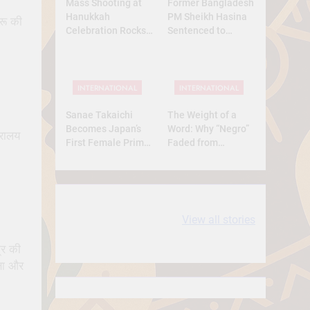
Mass Shooting at
Former Bangladesh
Hanukkah
PM Sheikh Hasina
रू की
Celebration Rocks
Sentenced to
Sydney’s Bondi
Death: What Kind of
Beach
Trial Was This? A
Full Analysis
INTERNATIONAL
INTERNATIONAL
Sanae Takaichi
The Weight of a
।
Becomes Japan’s
Word: Why “Negro”
्रालय
First Female Prime
Faded from
Minister — A
Respect to
Historic Yet
Resentment
Conservative Turn
10 most
धरती आबा बिरसा मुंडा
View all stories
Expensive cities
के कथन
in the World
्र की
्षा और