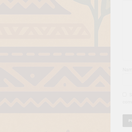
Na
S
com