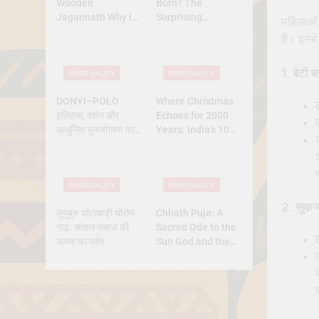
Wooden
Born? The
Jagannath Why Is
Surprising
महिलाओं 
Lord Jagannath
Diversity of
हैं। इनमें
Made of Wood
Christmas Dates
Across Christian
1.
बेटी 
SPIRITUALITY
SPIRITUALITY
Belief
DONYI–POLO :
Where Christmas
इतिहास, दर्शन और
Echoes for 2000
उ
आधुनिक पुनर्जागरण का
Years: India’s 10
पूर्ण अध्ययन
Oldest Churches
SPIRITUALITY
SPIRITUALITY
2.
सुकन्
लुगुबुरु घांटाबाड़ी धोरोम
Chhath Puja: A
गाढ़: संताल समाज की
Sacred Ode to the
आत्मा का पर्वत
Sun God and the
Power of Devotion