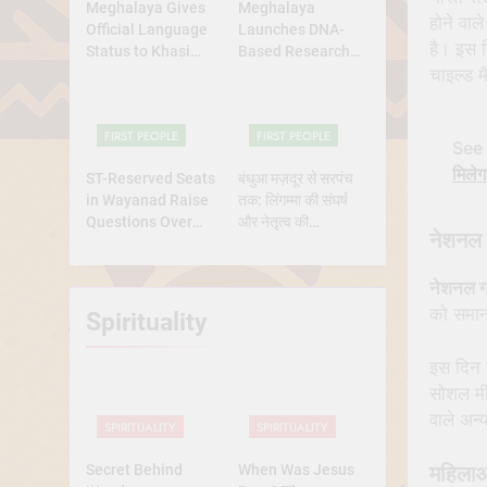
Meghalaya Gives
Meghalaya
होने वा
Official Language
Launches DNA-
है। इस द
Status to Khasi
Based Research
and Garo
Project to Study
चाइल्ड म
Origins of
Indigenous Tribes
FIRST PEOPLE
FIRST PEOPLE
See 
मिलेग
ST-Reserved Seats
बंधुआ मज़दूर से सरपंच
in Wayanad Raise
तक: लिंगम्मा की संघर्ष
Questions Over
और नेतृत्व की
नेशनल ग
Genuine Tribal
प्रेरणादायक
Representation
कहानीसरपंच
नेशनल गर
को समान
Spirituality
इस दिन द
सोशल मीड
वाले अन्
SPIRITUALITY
SPIRITUALITY
महिलाओ
Secret Behind
When Was Jesus