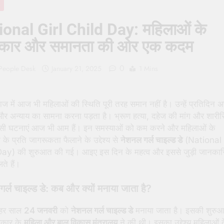
R
 People Hate Being Called English? Understanding 800 Years of
onal Girl Child Day: महिलाओं के
क ‘पहाड़ी मंदिर’: शहादत और श्रद्धा की गाथा
कार और समानता की ओर एक कदम
0
 People Desk
January 21, 2025
1 Mins
ाज में आज भी महिलाओं की स्थिति पूरी तरह समान नहीं है। उन्हें प्रतिदिन 
और अन्याय का सामना करना पड़ता है। भ्रूण हत्या, दहेज की मांग और शारी
सी घटनाएं आज भी आम हैं। इन समस्याओं को कम करने और महिलाओं के
 के प्रति जागरूकता फैलाने के उद्देश्य से
नेशनल गर्ल चाइल्ड डे
(National 
ay) की शुरुआत की गई। आइए इस दिन के महत्व और इससे जुड़ी जानकारि
े हैं।
र्ल चाइल्ड डे: कब और क्यों मनाया जाता है?
ं हर साल
24 जनवरी
को
नेशनल गर्ल चाइल्ड डे
मनाया जाता है। इसकी शुरु
रकार के
महिला और बाल विकास मंत्रालय
ने की थी। इसका उद्देश्य महिलाओं 