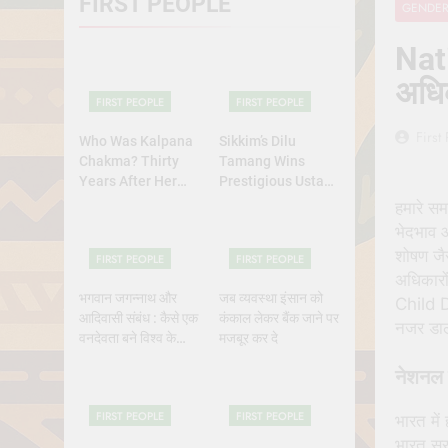
FIRST PEOPLE
GENDE
Why Do Irish
July 6, 2026
Nati
रांची का ऐतिहासि
अधि
July 5, 2026
FIRST PEOPLE
FIRST PEOPLE
First
Who Was Kalpana
Sikkim’s Dilu
Chakma? Thirty
Tamang Wins
Years After Her
Prestigious Ustad
Abduction,
Bismillah Khan
हमारे सम
Bangladesh’s
Yuva Puraskar for
भेदभाव 
Indigenous Rights
Folk Dance
शोषण जै
FIRST PEOPLE
FIRST PEOPLE
Activists Continue
Excellence
अधिकारों
to Demand Justice
भगवान जगन्नाथ और
जब व्यवस्था इंसान को
Child D
आदिवासी संबंध : कैसे एक
कंकाल लेकर बैंक जाने पर
नजर डालत
वनदेवता बने विश्व के
मजबूर कर दे
भगवान?
नेशनल ग
FIRST PEOPLE
FIRST PEOPLE
भारत मे
भारत स