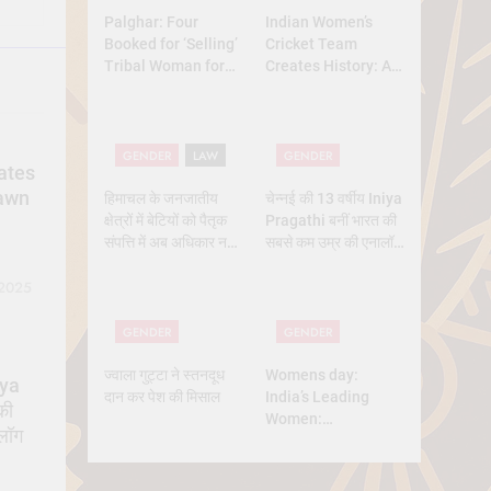
Palghar: Four
Indian Women’s
Booked for ‘Selling’
Cricket Team
Tribal Woman for
Creates History: A
₹3 Lakh Under
New Dawn for
Pretext of Marriage
Indian Sports
GENDER
LAW
GENDER
ates
Dawn
हिमाचल के जनजातीय
चेन्नई की 13 वर्षीय Iniya
क्षेत्रों में बेटियों को पैतृक
Pragathi बनीं भारत की
संपत्ति में अब अधिकार नहीं
सबसे कम उम्र की एनालॉग
मिलेगा — सुप्रीम कोर्ट का
एस्ट्रोनॉट
बड़ा फैसला
 2025
GENDER
GENDER
ज्वाला गुट्टा ने स्तनदूध
Womens day:
iya
दान कर पेश की मिसाल
India’s Leading
की
Women:
लॉग
Trailblazers
Shaping the
Nation’s Future