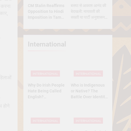
CM Stalin Reaffirms
बसपा से आकाश आनंद की
क करना
Opposition to Hindi
बेदखली: मायावती की
िकार,
Imposition in Tamil
सख्ती या पार्टी अनुशासन
Nadu
की मजबूरी?
International
INTERNATIONAL
INTERNATIONAL
हिलाओं
Why Do Irish People
Who is Indigenous
Hate Being Called
or Native? The
English?
Battle Over Identity,
र
Understanding 800
Land, and History
 होने
Years of History
INTERNATIONAL
INTERNATIONAL