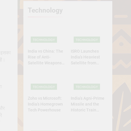
Technology
TECHNOLOGY
TECHNOLOGY
India vs China: The
ISRO Launches
। इसका
Rise of Anti-
India’s Heaviest
 है।
Satellite Weapons
Satellite from
in Asia
Home Soil: A
Defining Leap for
Self-Reliant Space
ा
Power
TECHNOLOGY
TECHNOLOGY
Zoho vs Microsoft:
India’s Agni-Prime
India’s Homegrown
Missile and the
और
Tech Powerhouse
Historic Train
को
Launch
क