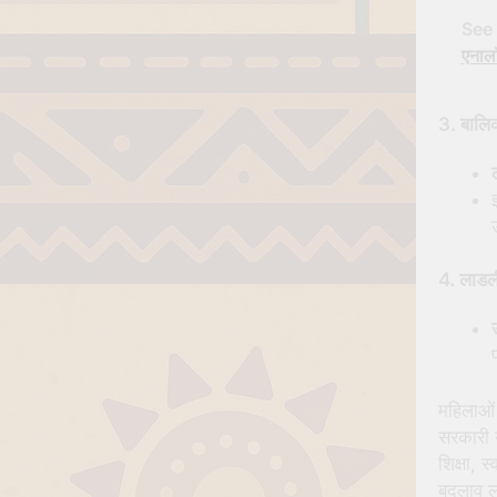
See 
एनालॉ
3.
बालिक
4.
लाडल
उ
महिलाओं
सरकारी य
शिक्षा, 
बदलाव ला