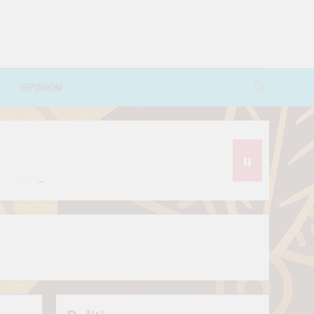
OPINION
avorite Treat
थे?