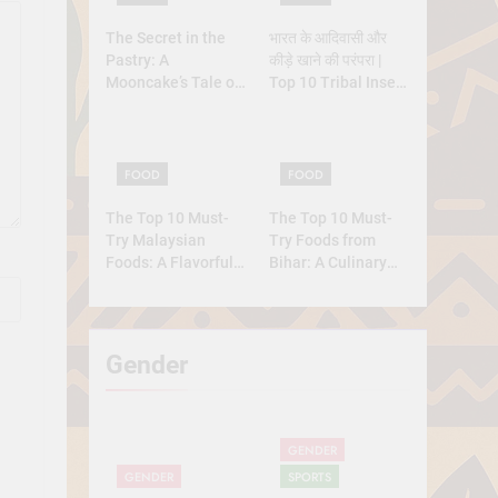
The Secret in the
भारत के आदिवासी और
Pastry: A
कीड़े खाने की परंपरा |
Mooncake’s Tale of
Top 10 Tribal Insect
Rebellion and
Foods
Reunion
FOOD
FOOD
The Top 10 Must-
The Top 10 Must-
Try Malaysian
Try Foods from
Foods: A Flavorful
Bihar: A Culinary
Journey
Journey
Gender
GENDER
GENDER
SPORTS