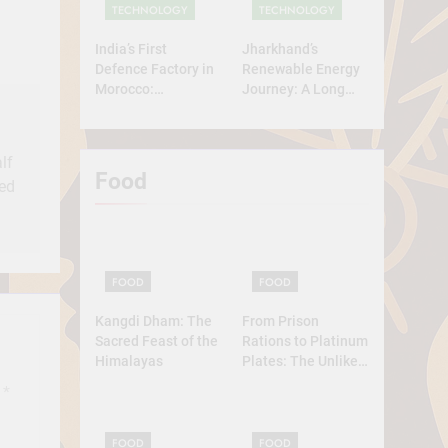
TECHNOLOGY
TECHNOLOGY
India’s First
Jharkhand’s
Defence Factory in
Renewable Energy
Morocco:
Journey: A Long
Technology, Self-
Road Ahead
Reliance, and
Strategic
lf
Diplomacy
Food
ted
FOOD
FOOD
Kangdi Dham: The
From Prison
Sacred Feast of the
Rations to Platinum
Himalayas
Plates: The Unlikely
Ascent of the
d
*
Lobster
FOOD
FOOD