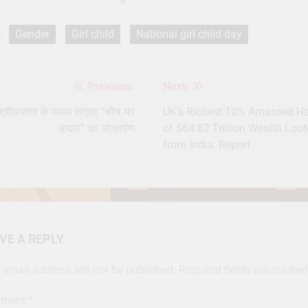
:
Gender
Girl child
National girl child day
Previous:
Next:
st
igation
श्रीवास्तव के काव्य संग्रह “चोंच भर
UK’s Richest 10% Amassed Ha
बादल” का लोकार्पण
of $64.82 Trillion Wealth Loo
from India: Report
VE A REPLY
 email address will not be published.
Required fields are marke
ment
*