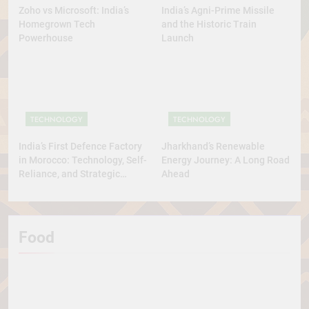
Zoho vs Microsoft: India’s
India’s Agni-Prime Missile
Homegrown Tech
and the Historic Train
Powerhouse
Launch
TECHNOLOGY
TECHNOLOGY
India’s First Defence Factory
Jharkhand’s Renewable
in Morocco: Technology, Self-
Energy Journey: A Long Road
Reliance, and Strategic
Ahead
Diplomacy
Food