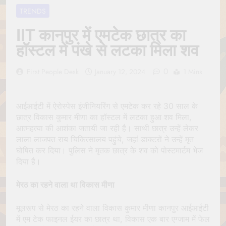
Jagannath Made of
July 6, 2026
TRENDS
Wood
रथ यात्रा में पेड़ लगाने की
परंपरा क्यों है? क्या हमारे पूर्वज
IIT कानपुर में एमटेक छात्र का
पर्यावरण विज्ञान को हमसे
July 6, 2026
हॉस्टल में पंखे से लटका मिला शव
बेहतर समझते थे?
Why Do Irish People
Hate Being Called
0
First People Desk
January 12, 2024
1 Mins
English? Understanding
July 6, 2026
800 Years of History
रांची का ऐतिहासिक ‘पहाड़ी
मंदिर’: शहादत और श्रद्धा की
गाथा
आईआईटी में ऐरोस्पेस इंजीनियरिंग से एमटेक कर रहे 30 साल के
July 5, 2026
छात्र विकास कुमार मीणा का हॉस्टल में लटका हुआ शव मिला,
आत्महत्या की आशंका जतायी जा रही है। साथी छात्र उन्हें लेकर
लाला लाजपत राय चिकित्सालय पहुंचे, जहां डाक्टरों ने उन्हें मृत
घोषित कर दिया। पुलिस ने मृतक छात्र के शव को पोस्टमार्टम भेज
दिया है।
मेरठ का रहने वाला था विकास मीणा
मूलरूप से मेरठ का रहने वाला विकास कुमार मीणा कानपुर आईआईटी
में एम टेक फाइनल ईयर का छात्र था, विकास एक बार एग्जाम में फेल