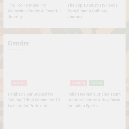
The Top 10 Must-Try
The Top 10 Must-Try Foods
Malaysian Foods: A Flavorful
from Bihar: A Culinary
Journey
Journey
Gender
GENDER
GENDER
SPORTS
Palghar: Four Booked for
Indian Women’s Cricket Team
‘Selling’ Tribal Woman for ₹3
Creates History: A New Dawn
Lakh Under Pretext of
for Indian Sports
Marriage