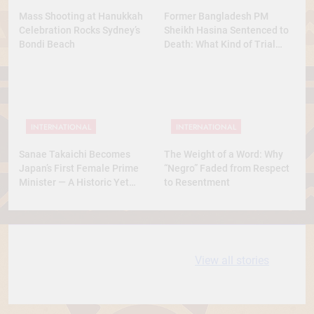
Mass Shooting at Hanukkah
Former Bangladesh PM
Celebration Rocks Sydney’s
Sheikh Hasina Sentenced to
Bondi Beach
Death: What Kind of Trial
Was This? A Full Analysis
INTERNATIONAL
INTERNATIONAL
Sanae Takaichi Becomes
The Weight of a Word: Why
Japan’s First Female Prime
“Negro” Faded from Respect
Minister — A Historic Yet
to Resentment
Conservative Turn
10 most
धरती आबा बिरसा मुंडा
View all stories
Expensive cities
के कथन
in the World