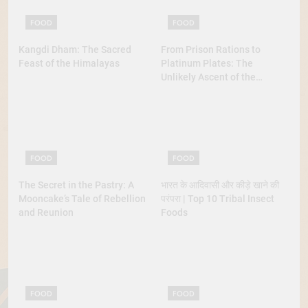
FOOD
FOOD
Kangdi Dham: The Sacred
From Prison Rations to
Feast of the Himalayas
Platinum Plates: The
Unlikely Ascent of the
Lobster
FOOD
FOOD
The Secret in the Pastry: A
भारत के आदिवासी और कीड़े खाने की
Mooncake’s Tale of Rebellion
परंपरा | Top 10 Tribal Insect
and Reunion
Foods
FOOD
FOOD