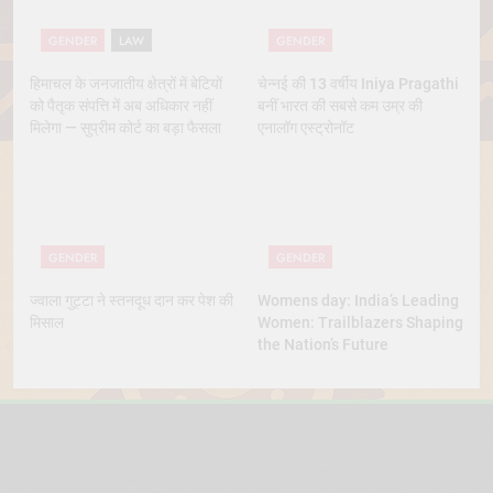
GENDER
LAW
GENDER
हिमाचल के जनजातीय क्षेत्रों में बेटियों
चेन्नई की 13 वर्षीय Iniya Pragathi
को पैतृक संपत्ति में अब अधिकार नहीं
बनीं भारत की सबसे कम उम्र की
मिलेगा — सुप्रीम कोर्ट का बड़ा फैसला
एनालॉग एस्ट्रोनॉट
GENDER
GENDER
ज्वाला गुट्टा ने स्तनदूध दान कर पेश की
Womens day: India’s Leading
मिसाल
Women: Trailblazers Shaping
the Nation’s Future