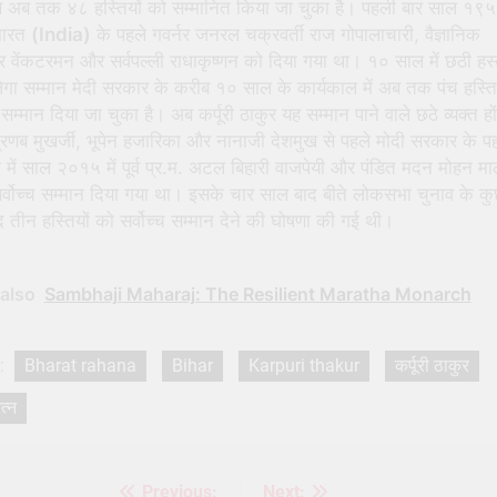
से अब तक ४८ हस्तियों को सम्मानित किया जा चुका है। पहली बार साल १९५४
भारत
(India)
के पहले गवर्नर जनरल चक्रवर्ती राज गोपालाचारी, वैज्ञानिक
र वेंकटरमन और सर्वपल्ली राधाकृष्णन को दिया गया था। १० साल में छठी हस्
ेगा सम्मान मेदी सरकार के करीब १० साल के कार्यकाल में अब तक पंच हस्ति
 सम्मान दिया जा चुका है। अब कर्पूरी ठाकुर यह सम्मान पाने वाले छठे व्यक्त हो
्रणब मुखर्जी, भूपेन हजारिका और नानाजी देशमुख से पहले मोदी सरकार के प
 में साल २०१५ में पूर्व प्र.म. अटल बिहारी वाजपेयी और पंडित मदन मोहन म
र्वोच्च सम्मान दिया गया था। इसके चार साल बाद बीते लोकसभा चुनाव के क
द तीन हस्तियों को सर्वोच्च सम्मान देने की घोषणा की गई थी।
also
Sambhaji Maharaj: The Resilient Maratha Monarch
:
Bharat rahana
Bihar
Karpuri thakur
कर्पूरी ठाकुर
त्न
Previous:
Next: