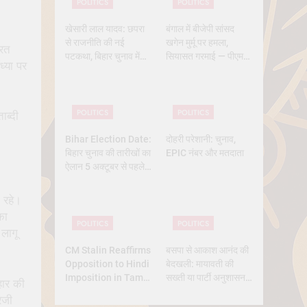
POLITICS
POLITICS
खेसारी लाल यादव: छपरा
बंगाल में बीजेपी सांसद
से राजनीति की नई
खगेन मुर्मू पर हमला,
रत
पटकथा, बिहार चुनाव में
सियासत गरमाई — पीएम
्या पर
क्यों बने सबसे चर्चित चेहरा
मोदी और ममता आमने-
सामने
POLITICS
POLITICS
ाब्दी
Bihar Election Date:
दोहरी परेशानी: चुनाव,
बिहार चुनाव की तारीखों का
EPIC नंबर और मतदाता
ऐलान 5 अक्टूबर से पहले,
कितने चरण में वोटिंग, कब
तक आएंगे नतीजे
ी रहे।
का
POLITICS
POLITICS
 लागू
CM Stalin Reaffirms
बसपा से आकाश आनंद की
Opposition to Hindi
बेदखली: मायावती की
Imposition in Tamil
सख्ती या पार्टी अनुशासन
हार की
Nadu
की मजबूरी?
रेजी