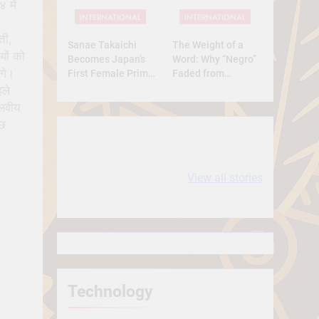
Full Analysis
 में
INTERNATIONAL
INTERNATIONAL
ती,
Sanae Takaichi
The Weight of a
यों को
Becomes Japan’s
Word: Why “Negro”
ंगे।
First Female Prime
Faded from
Minister — A
Respect to
हले
Historic Yet
Resentment
ालवीय
Conservative Turn
ुछ
10 most
धरती आबा बिरसा मुंडा
Expensive cities
के कथन
View all stories
in the World
Technology