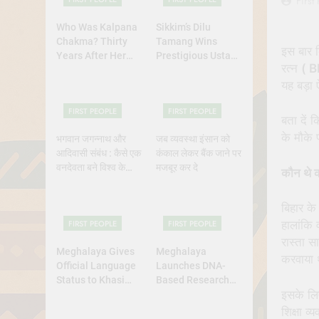
First
Who Was Kalpana
Sikkim’s Dilu
Chakma? Thirty
Tamang Wins
इस बार 
Years After Her
Prestigious Ustad
रत्न
( B
Abduction,
Bismillah Khan
यह बड़ा
Bangladesh’s
Yuva Puraskar for
Indigenous Rights
Folk Dance
FIRST PEOPLE
FIRST PEOPLE
Activists Continue
Excellence
बता दें 
to Demand Justice
के मौके 
भगवान जगन्नाथ और
जब व्यवस्था इंसान को
आदिवासी संबंध : कैसे एक
कंकाल लेकर बैंक जाने पर
वनदेवता बने विश्व के
मजबूर कर दे
कौन थे कर
भगवान?
बिहार के
FIRST PEOPLE
FIRST PEOPLE
हालांकि 
रास्ता स
Meghalaya Gives
Meghalaya
करवाया 
Official Language
Launches DNA-
Status to Khasi
Based Research
इसके लिए
and Garo
Project to Study
Origins of
शिक्षा व्