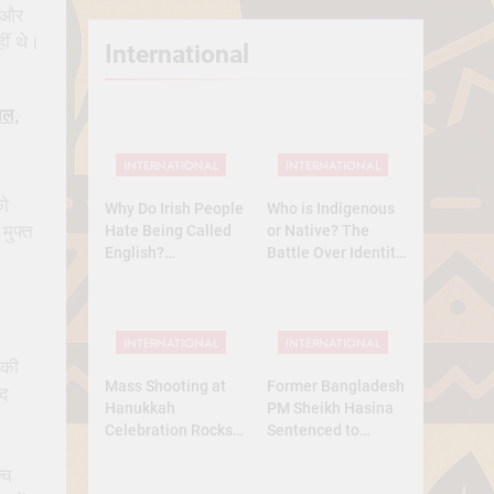
म और
ीं थे।
International
ाल,
INTERNATIONAL
INTERNATIONAL
को
Why Do Irish People
Who is Indigenous
मुफ्त
Hate Being Called
or Native? The
English?
Battle Over Identity,
Understanding 800
Land, and History
Years of History
INTERNATIONAL
INTERNATIONAL
नकी
Mass Shooting at
Former Bangladesh
ंद
Hanukkah
PM Sheikh Hasina
Celebration Rocks
Sentenced to
Sydney’s Bondi
Death: What Kind of
्च
Beach
Trial Was This? A