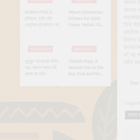
SPIRITUALITY
SPIRITUALITY
Belief
सम्मान 
आजाद 
DONYI–POLO :
Where Christmas
चंद्रशेख
इतिहास, दर्शन और
Echoes for 2000
जिसे मिल
आधुनिक पुनर्जागरण का
Years: India’s 10
पूर्ण अध्ययन
Oldest Churches
सवर्वोच्च
दिवंगत प
कार्यकाल
SPIRITUALITY
SPIRITUALITY
को यह स
लुगुबुरु घांटाबाड़ी धोरोम
Chhath Puja: A
महीने बा
गाढ़: संताल समाज की
Sacred Ode to the
आत्मा का पर्वत
Sun God and the
Power of Devotion
See 
Tagged
भारत र