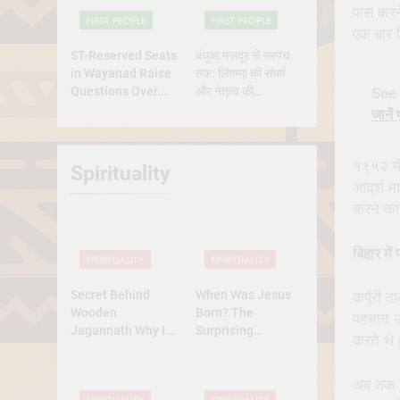
Indigenous Tribes
पास करने
FIRST PEOPLE
FIRST PEOPLE
एक बार ड
ST-Reserved Seats
बंधुआ मज़दूर से सरपंच
in Wayanad Raise
तक: लिंगम्मा की संघर्ष
Questions Over
और नेतृत्व की
See 
Genuine Tribal
प्रेरणादायक
जानें 
Representation
कहानीसरपंच
१९५२ मे
Spirituality
आदर्श मा
करने का 
बिहार मे
SPIRITUALITY
SPIRITUALITY
Secret Behind
When Was Jesus
कर्पूरी 
Wooden
Born? The
पहचान उ
Jagannath Why Is
Surprising
करते थे।
Lord Jagannath
Diversity of
Made of Wood
Christmas Dates
अब तक ४८
Across Christian