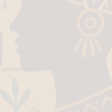
े थे?
 of History