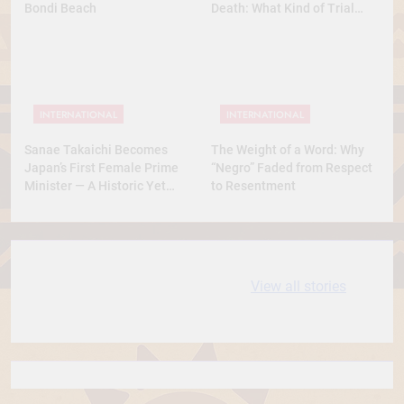
Bondi Beach
Death: What Kind of Trial
Was This? A Full Analysis
INTERNATIONAL
INTERNATIONAL
Sanae Takaichi Becomes
The Weight of a Word: Why
Japan’s First Female Prime
“Negro” Faded from Respect
Minister — A Historic Yet
to Resentment
Conservative Turn
10 most
धरती आबा बिरसा मुंडा
View all stories
Expensive cities
के कथन
in the World