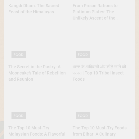
Kangdi Dham: The Sacred
From Prison Rations to
Feast of the Himalayas
Platinum Plates: The
Unlikely Ascent of the
Lobster
FOOD
FOOD
The Secret in the Pastry: A
भारत के आदिवासी और कीड़े खाने की
Mooncake’s Tale of Rebellion
परंपरा | Top 10 Tribal Insect
and Reunion
Foods
FOOD
FOOD
The Top 10 Must-Try
The Top 10 Must-Try Foods
Malaysian Foods: A Flavorful
from Bihar: A Culinary