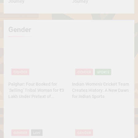
Journey
Journey
Gender
GENDER
GENDER
SPORTS
Palghar: Four Booked for
Indian Women’s Cricket Team
‘Selling’ Tribal Woman for ₹3
Creates History: A New Dawn
Lakh Under Pretext of
for Indian Sports
Marriage
GENDER
LAW
GENDER