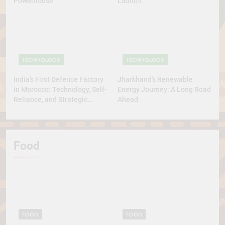
Powerhouse
Launch
TECHNOLOGY
TECHNOLOGY
India’s First Defence Factory
Jharkhand’s Renewable
in Morocco: Technology, Self-
Energy Journey: A Long Road
Reliance, and Strategic
Ahead
Diplomacy
Food
FOOD
FOOD