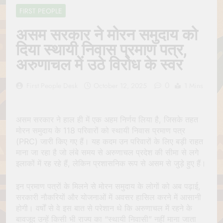
Jagannath Made of
July 6, 2026
FIRST PEOPLE
Wood
रथ यात्रा में पेड़ लगाने की
परंपरा क्यों है? क्या हमारे पूर्वज
असम सरकार ने मोरन समुदाय को
पर्यावरण विज्ञान को हमसे
July 6, 2026
दिया स्थायी निवास प्रमाण पत्र,
बेहतर समझते थे?
Why Do Irish People
अरुणाचल में उठे विरोध के स्वर
Hate Being Called
English? Understanding
July 6, 2026
800 Years of History
0
रांची का ऐतिहासिक ‘पहाड़ी
First People Desk
October 12, 2025
1 Mins
मंदिर’: शहादत और श्रद्धा की
गाथा
July 5, 2026
असम सरकार ने हाल ही में एक अहम निर्णय लिया है, जिसके तहत
मोरन समुदाय के 118 परिवारों को स्थायी निवास प्रमाण पत्र
(PRC) जारी किए गए हैं। यह कदम उन परिवारों के लिए बड़ी राहत
माना जा रहा है जो लंबे समय से अरुणाचल प्रदेश की सीमा से लगे
इलाकों में रह रहे हैं, लेकिन प्रशासनिक रूप से असम से जुड़े हुए हैं।
इन प्रमाण पत्रों के मिलने से मोरन समुदाय के लोगों को अब पढ़ाई,
सरकारी नौकरियों और योजनाओं में अवसर हासिल करने में आसानी
होगी। वर्षों से वे इस बात से परेशान थे कि अरुणाचल में रहने के
बावजूद उन्हें किसी भी राज्य का “स्थायी निवासी” नहीं माना जाता