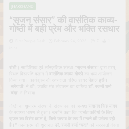
Jagannath Made of
July 6, 2026
JHARKHAND
Wood
रथ यात्रा में पेड़ लगाने की
परंपरा क्यों है? क्या हमारे पूर्वज
“सृजन संसार” की वासंतिक काव्य-
पर्यावरण विज्ञान को हमसे
July 6, 2026
गोष्ठी में बही प्रेम और भक्ति रसधार
बेहतर समझते थे?
Why Do Irish People
Hate Being Called
0
First People Desk
February 24, 2025
1
English? Understanding
July 6, 2026
800 Years of History
Mins
रांची का ऐतिहासिक ‘पहाड़ी
मंदिर’: शहादत और श्रद्धा की
गाथा
July 5, 2026
रांची।
साहित्यिक एवं सांस्कृतिक संस्था
“सृजन संसार”
द्वारा हरमू
स्थित विद्यापति दलान में
वासंतिक काव्य-गोष्ठी
का भव्य आयोजन
किया गया। कार्यक्रम की अध्यक्षता वरिष्ठ शायर
नेहाल हुसैन
‘सरैयावी’
ने की, जबकि मंच संचालन का दायित्व
डॉ. रजनी शर्मा
‘चंदा’
ने निभाया।
गोष्ठी का शुभारंभ संस्था के संस्थापक एवं अध्यक्ष
सदानंद सिंह यादव
के स्वागत भाषण से हुआ। उन्होंने कहा कि
“वसंत कवियों के लिए
सृजन का विशेष काल है, जिसे उत्सव के रूप में मनाने की परंपरा रही
है।”
कार्यक्रम की शुरुआत
डॉ. रजनी शर्मा ‘चंदा’
की सरस्वती वंदना