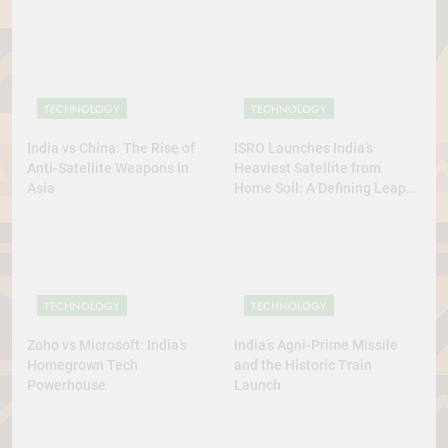
TECHNOLOGY
TECHNOLOGY
India vs China: The Rise of
ISRO Launches India’s
Anti-Satellite Weapons in
Heaviest Satellite from
Asia
Home Soil: A Defining Leap
for Self-Reliant Space Power
TECHNOLOGY
TECHNOLOGY
Zoho vs Microsoft: India’s
India’s Agni-Prime Missile
Homegrown Tech
and the Historic Train
Powerhouse
Launch