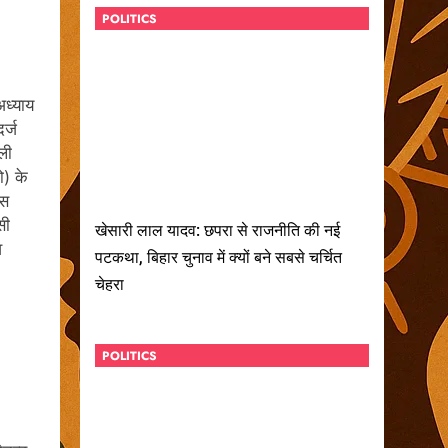
POLITICS
अध्याय
र्ज
ली
ो) के
ास
सी
खेसारी लाल यादव: छपरा से राजनीति की नई
व
पटकथा, बिहार चुनाव में क्यों बने सबसे चर्चित
चेहरा
POLITICS