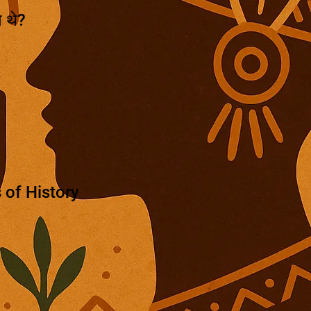
े थे?
 of History