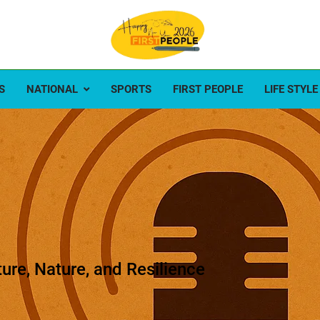
ople
e first
S
NATIONAL
SPORTS
FIRST PEOPLE
LIFE STYLE
ture, Nature, and Resilience