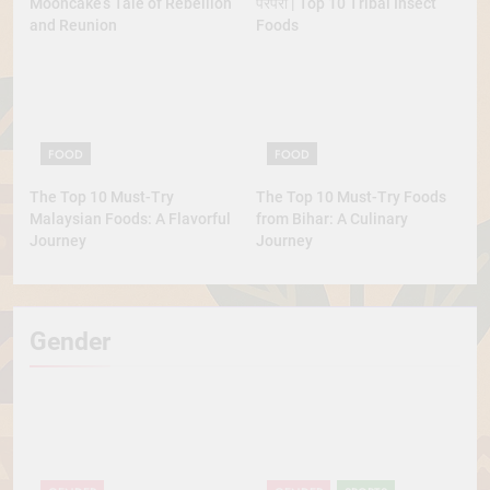
Mooncake’s Tale of Rebellion
परंपरा | Top 10 Tribal Insect
and Reunion
Foods
FOOD
FOOD
The Top 10 Must-Try
The Top 10 Must-Try Foods
Malaysian Foods: A Flavorful
from Bihar: A Culinary
Journey
Journey
Gender