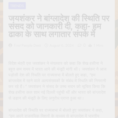
Jagannath Made of
July 6, 2026
TRENDS
Wood
रथ यात्रा में पेड़ लगाने की
परंपरा क्यों है? क्या हमारे पूर्वज
जयशंकर ने बांग्लादेश की स्थिति पर
पर्यावरण विज्ञान को हमसे
July 6, 2026
संसद को जानकारी दी, कहा- हम
बेहतर समझते थे?
Why Do Irish People
ढाका के साथ लगातार संपर्क में
Hate Being Called
English? Understanding
July 6, 2026
800 Years of History
0
रांची का ऐतिहासिक ‘पहाड़ी
First People Desk
August 6, 2024
1 Mins
मंदिर’: शहादत और श्रद्धा की
गाथा
July 5, 2026
विदेश मंत्री एस जयशंकर ने मंगलवार को कहा कि शेख हसीना ने
बहुत कम समय में भारत आने की मंजूरी मांगी थी। जयशंकर ने आज
पड़ोसी देश की स्थिति पर राज्यसभा में बोलते हुए कहा, “हम
बांग्लादेश में रहने वाले अल्पसंख्यकों के संबंध में स्थिति की निगरानी
कर रहे हैं।” जयशंकर ने संसद के उच्च सदन को सूचित किया कि
शेख हसीना कल शाम नई दिल्ली पहुंची थीं और भारत को बांग्लादेश
से उड़ान की मंजूरी के लिए अनुरोध प्राप्त हुआ था।
बांग्लादेश की स्थिति पर राज्यसभा में बोलते हुए जयशंकर ने कहा,
“हम अपने राजनयिक मिशनों के माध्यम से बांग्लादेश में भारतीय