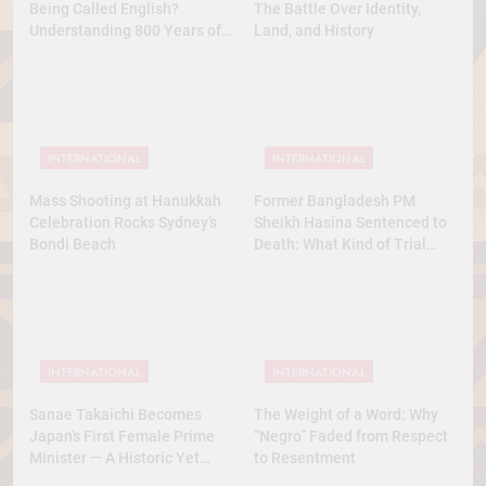
Being Called English?
The Battle Over Identity,
Understanding 800 Years of
Land, and History
History
INTERNATIONAL
INTERNATIONAL
Mass Shooting at Hanukkah
Former Bangladesh PM
Celebration Rocks Sydney’s
Sheikh Hasina Sentenced to
Bondi Beach
Death: What Kind of Trial
Was This? A Full Analysis
INTERNATIONAL
INTERNATIONAL
Sanae Takaichi Becomes
The Weight of a Word: Why
Japan’s First Female Prime
“Negro” Faded from Respect
Minister — A Historic Yet
to Resentment
Conservative Turn