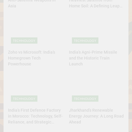
Asia
Home Soil: A Defining Leap
for Self-Reliant Space Power
TECHNOLOGY
TECHNOLOGY
Zoho vs Microsoft: India’s
India’s Agni-Prime Missile
Homegrown Tech
and the Historic Train
Powerhouse
Launch
TECHNOLOGY
TECHNOLOGY
India’s First Defence Factory
Jharkhand’s Renewable
in Morocco: Technology, Self-
Energy Journey: A Long Road
Reliance, and Strategic
Ahead
Diplomacy