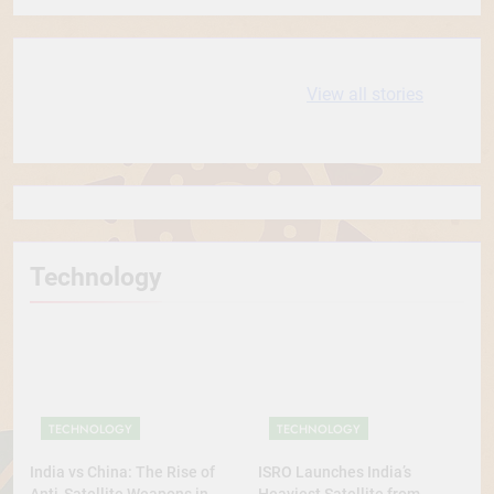
10 most
धरती आबा बिरसा मुंडा
View all stories
Expensive cities
के कथन
in the World
Technology
TECHNOLOGY
TECHNOLOGY
India vs China: The Rise of
ISRO Launches India’s
Anti-Satellite Weapons in
Heaviest Satellite from