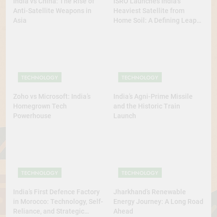
India vs China: The Rise of
ISRO Launches India’s
Anti-Satellite Weapons in
Heaviest Satellite from
Asia
Home Soil: A Defining Leap
for Self-Reliant Space Power
TECHNOLOGY
TECHNOLOGY
Zoho vs Microsoft: India’s
India’s Agni-Prime Missile
Homegrown Tech
and the Historic Train
Powerhouse
Launch
TECHNOLOGY
TECHNOLOGY
India’s First Defence Factory
Jharkhand’s Renewable
in Morocco: Technology, Self-
Energy Journey: A Long Road
Reliance, and Strategic
Ahead