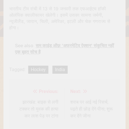
भारतीय टीम रांची में 13 से 19 जनवरी तक एफआईएच हॉकी
ओलंपिक क्वालीफायर खेलेगी। इसमें उसका सामना जर्मनी,
न्यूजीलैंड, जापान, चिली, अमेरिका, इटली और चेक गणराज्य से
होगा।
See also
सम काइंड ऑफ़ 'अफरमेटिव ऐक्शन' संकुचित नहीं
एक बृहत् सोच है
Tagged:
Hockey
India
Previous:
Next:
Post
navigation
झारखंड: बाइक से लगी
शराब पर आई नई रिसर्च,
टक्कर तो युवक की हत्या
पढ़ते ही छोड़ देंगे पीना; शुरू
कर लाश पेड़ पर टांगा
कर देंगे जीना