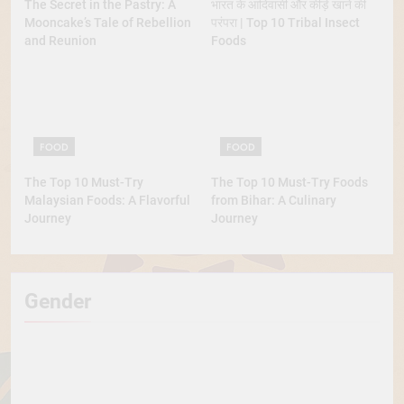
The Secret in the Pastry: A
भारत के आदिवासी और कीड़े खाने की
Mooncake’s Tale of Rebellion
परंपरा | Top 10 Tribal Insect
and Reunion
Foods
FOOD
FOOD
The Top 10 Must-Try
The Top 10 Must-Try Foods
Malaysian Foods: A Flavorful
from Bihar: A Culinary
Journey
Journey
Gender