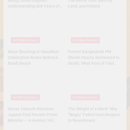
Being Called English?
The Battle Over Identity,
Understanding 800 Years of
Land, and History
History
INTERNATIONAL
INTERNATIONAL
Mass Shooting at Hanukkah
Former Bangladesh PM
Celebration Rocks Sydney’s
Sheikh Hasina Sentenced to
Bondi Beach
Death: What Kind of Trial
Was This? A Full Analysis
INTERNATIONAL
INTERNATIONAL
Sanae Takaichi Becomes
The Weight of a Word: Why
Japan’s First Female Prime
“Negro” Faded from Respect
Minister — A Historic Yet
to Resentment
Conservative Turn