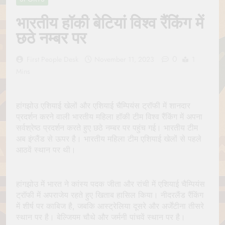
Jagannath Made of
July 6, 2026
Wood
भारतीय हॉकी बेटियां विश्व रैंकिंग में
रथ यात्रा में पेड़ लगाने की
परंपरा क्यों है? क्या हमारे पूर्वज
छठे नम्बर पर
पर्यावरण विज्ञान को हमसे
July 6, 2026
बेहतर समझते थे?
Why Do Irish People
0
First People Desk
November 11, 2023
1
Hate Being Called
Mins
English? Understanding
July 6, 2026
800 Years of History
रांची का ऐतिहासिक ‘पहाड़ी
मंदिर’: शहादत और श्रद्धा की
गाथा
हांगझोउ एशियाई खेलों और एशियाई चैम्पियंस ट्रॉफी में शानदार
July 5, 2026
प्रदर्शन करने वाली भारतीय महिला हॉकी टीम विश्व रैंकिंग में अपना
सर्वश्रेष्ठ प्रदर्शन करते हुए छठे नम्बर पर पहुंच गई। भारतीय टीम
अब इंग्लैंड से ऊपर है। भारतीय महिला टीम एशियाई खेलों से पहले
आठवें स्थान पर थी।
हांगझोउ में भारत ने कांस्य पदक जीता और रांची में एशियाई चैम्पियंस
ट्रॉफी में अपराजेय रहते हुए खिताब हासिल किया। नीदरलैंड रैंकिंग
में शीर्ष पर काबिज है, जबकि आस्ट्रेलिया दूसरे और अर्जेंटीना तीसरे
स्थान पर है। बेल्जियम चौथे और जर्मनी पांचवें स्थान पर है।