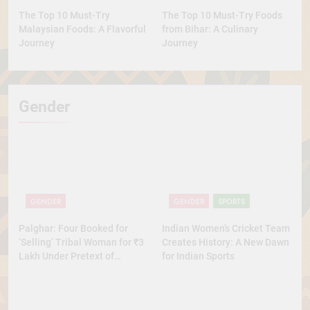
The Top 10 Must-Try
The Top 10 Must-Try Foods
Malaysian Foods: A Flavorful
from Bihar: A Culinary
Journey
Journey
Gender
GENDER
GENDER
SPORTS
Palghar: Four Booked for
Indian Women’s Cricket Team
‘Selling’ Tribal Woman for ₹3
Creates History: A New Dawn
Lakh Under Pretext of
for Indian Sports
Marriage