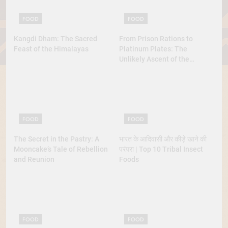
FOOD
FOOD
Kangdi Dham: The Sacred
From Prison Rations to
Feast of the Himalayas
Platinum Plates: The
Unlikely Ascent of the
Lobster
FOOD
FOOD
The Secret in the Pastry: A
भारत के आदिवासी और कीड़े खाने की
Mooncake’s Tale of Rebellion
परंपरा | Top 10 Tribal Insect
and Reunion
Foods
FOOD
FOOD