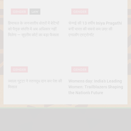
GENDER
LAW
GENDER
हिमाचल के जनजातीय क्षेत्रों में बेटियों
चेन्नई की 13 वर्षीय Iniya Pragathi
को पैतृक संपत्ति में अब अधिकार नहीं
बनीं भारत की सबसे कम उम्र की
मिलेगा — सुप्रीम कोर्ट का बड़ा फैसला
एनालॉग एस्ट्रोनॉट
GENDER
GENDER
ज्वाला गुट्टा ने स्तनदूध दान कर पेश की
Womens day: India’s Leading
मिसाल
Women: Trailblazers Shaping
the Nation’s Future