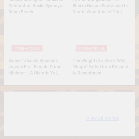
Celebration Rocks Sydney’s
Sheikh Hasina Sentenced to
Bondi Beach
Death: What Kind of Trial
Was This? A Full Analysis
INTERNATIONAL
INTERNATIONAL
Sanae Takaichi Becomes
The Weight of a Word: Why
Japan’s First Female Prime
“Negro” Faded from Respect
Minister — A Historic Yet
to Resentment
Conservative Turn
10 most
धरती आबा बिरसा मुंडा
Expensive cities
के कथन
View all stories
in the World