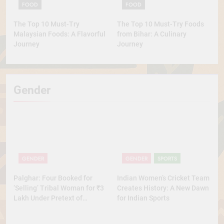
FOOD
FOOD
The Top 10 Must-Try
The Top 10 Must-Try Foods
Malaysian Foods: A Flavorful
from Bihar: A Culinary
Journey
Journey
Gender
GENDER
GENDER
SPORTS
Palghar: Four Booked for
Indian Women’s Cricket Team
‘Selling’ Tribal Woman for ₹3
Creates History: A New Dawn
Lakh Under Pretext of
for Indian Sports
Marriage