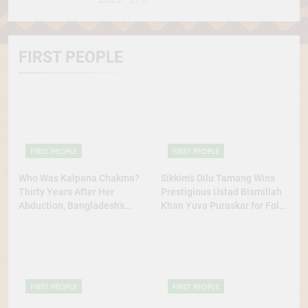
FIRST PEOPLE
FIRST PEOPLE
FIRST PEOPLE
Who Was Kalpana Chakma?
Sikkim’s Dilu Tamang Wins
Thirty Years After Her
Prestigious Ustad Bismillah
Abduction, Bangladesh’s
Khan Yuva Puraskar for Folk
Indigenous Rights Activists
Dance Excellence
Continue to Demand Justice
FIRST PEOPLE
FIRST PEOPLE