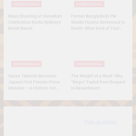
INTERNATIONAL
INTERNATIONAL
Mass Shooting at Hanukkah
Former Bangladesh PM
Celebration Rocks Sydney’s
Sheikh Hasina Sentenced to
Bondi Beach
Death: What Kind of Trial
Was This? A Full Analysis
INTERNATIONAL
INTERNATIONAL
Sanae Takaichi Becomes
The Weight of a Word: Why
Japan’s First Female Prime
“Negro” Faded from Respect
Minister — A Historic Yet
to Resentment
Conservative Turn
10 most
धरती आबा बिरसा मुंडा
View all stories
Expensive cities
के कथन
in the World