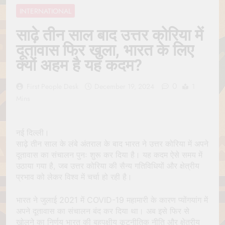
Jagannath Made of
July 6, 2026
INTERNATIONAL
Wood
रथ यात्रा में पेड़ लगाने की
परंपरा क्यों है? क्या हमारे पूर्वज
साढ़े तीन साल बाद उत्तर कोरिया में
पर्यावरण विज्ञान को हमसे
July 6, 2026
दूतावास फिर खुला, भारत के लिए
बेहतर समझते थे?
Why Do Irish People
क्यों अहम है यह कदम?
Hate Being Called
English? Understanding
July 6, 2026
800 Years of History
0
रांची का ऐतिहासिक ‘पहाड़ी
First People Desk
December 19, 2024
1
मंदिर’: शहादत और श्रद्धा की
Mins
गाथा
July 5, 2026
नई दिल्ली।
साढ़े तीन साल के लंबे अंतराल के बाद भारत ने उत्तर कोरिया में अपने
दूतावास का संचालन पुनः शुरू कर दिया है। यह कदम ऐसे समय में
उठाया गया है, जब उत्तर कोरिया की सैन्य गतिविधियों और क्षेत्रीय
प्रभाव को लेकर विश्व में चर्चा हो रही है।
भारत ने जुलाई 2021 में COVID-19 महामारी के कारण प्योंगयांग में
अपने दूतावास का संचालन बंद कर दिया था। अब इसे फिर से
खोलने का निर्णय भारत की बहुपक्षीय कूटनीतिक नीति और क्षेत्रीय