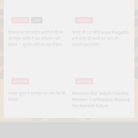
GENDER
LAW
GENDER
हिमाचल के जनजातीय क्षेत्रों में बेटियों
चेन्नई की 13 वर्षीय Iniya Pragathi
को पैतृक संपत्ति में अब अधिकार नहीं
बनीं भारत की सबसे कम उम्र की
मिलेगा — सुप्रीम कोर्ट का बड़ा फैसला
एनालॉग एस्ट्रोनॉट
GENDER
GENDER
ज्वाला गुट्टा ने स्तनदूध दान कर पेश की
Womens day: India’s Leading
मिसाल
Women: Trailblazers Shaping
the Nation’s Future