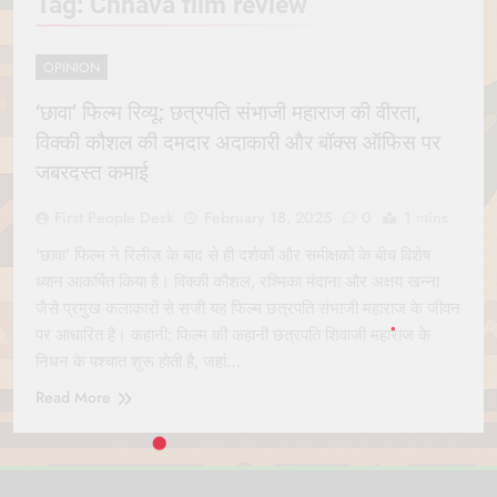
Tag:
Chhava film review
Jagannath Made of
July 6, 2026
Wood
रथ यात्रा में पेड़ लगाने की
परंपरा क्यों है? क्या हमारे पूर्वज
OPINION
पर्यावरण विज्ञान को हमसे
July 6, 2026
बेहतर समझते थे?
‘छावा’ फिल्म रिव्यू: छत्रपति संभाजी महाराज की वीरता,
Why Do Irish People
Hate Being Called
विक्की कौशल की दमदार अदाकारी और बॉक्स ऑफिस पर
English? Understanding
July 6, 2026
जबरदस्त कमाई
800 Years of History
रांची का ऐतिहासिक ‘पहाड़ी
मंदिर’: शहादत और श्रद्धा की
First People Desk
February 18, 2025
0
1 mins
गाथा
July 5, 2026
‘छावा’ फिल्म ने रिलीज़ के बाद से ही दर्शकों और समीक्षकों के बीच विशेष
ध्यान आकर्षित किया है। विक्की कौशल, रश्मिका मंदाना और अक्षय खन्ना
जैसे प्रमुख कलाकारों से सजी यह फिल्म छत्रपति संभाजी महाराज के जीवन
पर आधारित है। कहानी: फिल्म की कहानी छत्रपति शिवाजी महाराज के
निधन के पश्चात शुरू होती है, जहां…
Read More