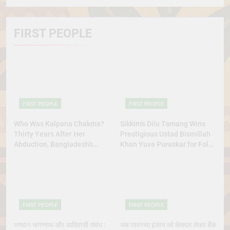
FIRST PEOPLE
FIRST PEOPLE
FIRST PEOPLE
Who Was Kalpana Chakma?
Sikkim’s Dilu Tamang Wins
Thirty Years After Her
Prestigious Ustad Bismillah
Abduction, Bangladesh’s
Khan Yuva Puraskar for Folk
Indigenous Rights Activists
Dance Excellence
Continue to Demand Justice
FIRST PEOPLE
FIRST PEOPLE
भगवान जगन्नाथ और आदिवासी संबंध :
जब व्यवस्था इंसान को कंकाल लेकर बैंक