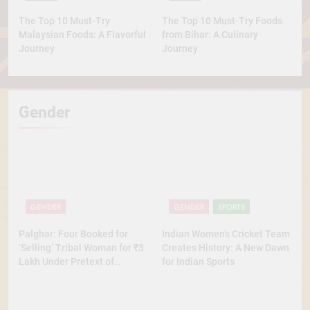
The Top 10 Must-Try
The Top 10 Must-Try Foods
Malaysian Foods: A Flavorful
from Bihar: A Culinary
Journey
Journey
Gender
GENDER
GENDER
SPORTS
Palghar: Four Booked for
Indian Women’s Cricket Team
‘Selling’ Tribal Woman for ₹3
Creates History: A New Dawn
Lakh Under Pretext of
for Indian Sports
Marriage