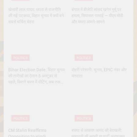
खेसारी लाल यादव: छपरा से राजनीति
बंगाल में बीजेपी सांसद खगेन मुर्मू पर
की नई पटकथा, बिहार चुनाव में क्यों बने
हमला, सियासत गरमाई — पीएम मोदी
सबसे चर्चित चेहरा
और ममता आमने-सामने
POLITICS
POLITICS
Bihar Election Date: बिहार चुनाव
दोहरी परेशानी: चुनाव, EPIC नंबर और
की तारीखों का ऐलान 5 अक्टूबर से
मतदाता
पहले, कितने चरण में वोटिंग, कब तक
आएंगे नतीजे
POLITICS
POLITICS
CM Stalin Reaffirms
बसपा से आकाश आनंद की बेदखली:
Opposition to Hindi
मायावती की सख्ती या पार्टी अनुशासन