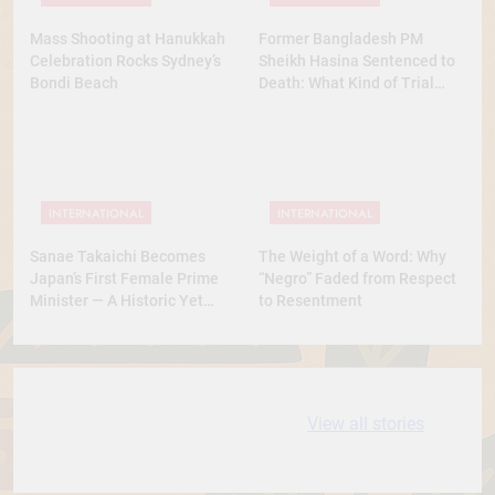
Mass Shooting at Hanukkah
Former Bangladesh PM
Celebration Rocks Sydney’s
Sheikh Hasina Sentenced to
Bondi Beach
Death: What Kind of Trial
Was This? A Full Analysis
INTERNATIONAL
INTERNATIONAL
Sanae Takaichi Becomes
The Weight of a Word: Why
Japan’s First Female Prime
“Negro” Faded from Respect
Minister — A Historic Yet
to Resentment
Conservative Turn
10 most
धरती आबा बिरसा मुंडा
View all stories
Expensive cities
के कथन
in the World