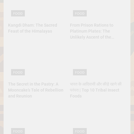
FOOD
FOOD
Kangdi Dham: The Sacred
From Prison Rations to
Feast of the Himalayas
Platinum Plates: The
Unlikely Ascent of the
Lobster
FOOD
FOOD
The Secret in the Pastry: A
भारत के आदिवासी और कीड़े खाने की
Mooncake’s Tale of Rebellion
परंपरा | Top 10 Tribal Insect
and Reunion
Foods
FOOD
FOOD