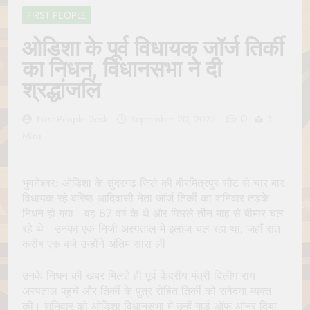
Jagannath Made of
July 6, 2026
FIRST PEOPLE
Wood
रथ यात्रा में पेड़ लगाने की
परंपरा क्यों है? क्या हमारे पूर्वज
ओडिशा के पूर्व विधायक जॉर्ज तिर्की
पर्यावरण विज्ञान को हमसे
July 6, 2026
का निधन, विधानसभा ने दी
बेहतर समझते थे?
Why Do Irish People
श्रद्धांजलि
Hate Being Called
English? Understanding
July 6, 2026
800 Years of History
0
रांची का ऐतिहासिक ‘पहाड़ी
First People Desk
September 20, 2025
1
मंदिर’: शहादत और श्रद्धा की
Mins
गाथा
July 5, 2026
भुवनेश्वर: ओडिशा के सुंदरगढ़ जिले की बीरमित्रपुर सीट से चार बार
विधायक रहे वरिष्ठ आदिवासी नेता जॉर्ज तिर्की का शनिवार तड़के
निधन हो गया। वह 67 वर्ष के थे और पिछले तीन माह से बीमार चल
रहे थे। उनका एक निजी अस्पताल में इलाज चल रहा था, जहाँ रात
करीब एक बजे उन्होंने अंतिम सांस ली।
उनके निधन की खबर मिलते ही पूर्व केंद्रीय मंत्री दिलीप राय
अस्पताल पहुंचे और तिर्की के पुत्र रोहित तिर्की को संवेदना व्यक्त
की। शनिवार को ओडिशा विधानसभा में उन्हें गार्ड ऑफ ऑनर दिया