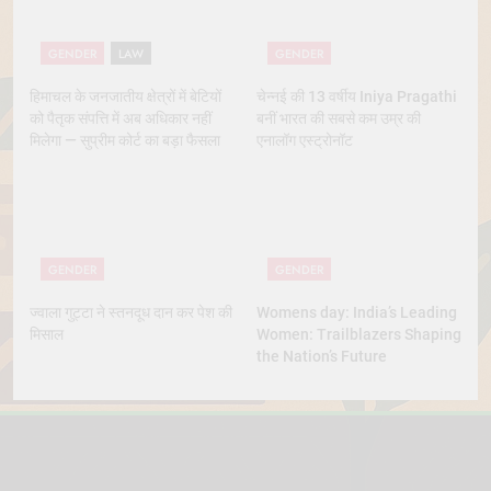
GENDER
LAW
GENDER
हिमाचल के जनजातीय क्षेत्रों में बेटियों
चेन्नई की 13 वर्षीय Iniya Pragathi
को पैतृक संपत्ति में अब अधिकार नहीं
बनीं भारत की सबसे कम उम्र की
मिलेगा — सुप्रीम कोर्ट का बड़ा फैसला
एनालॉग एस्ट्रोनॉट
GENDER
GENDER
ज्वाला गुट्टा ने स्तनदूध दान कर पेश की
Womens day: India’s Leading
मिसाल
Women: Trailblazers Shaping
the Nation’s Future