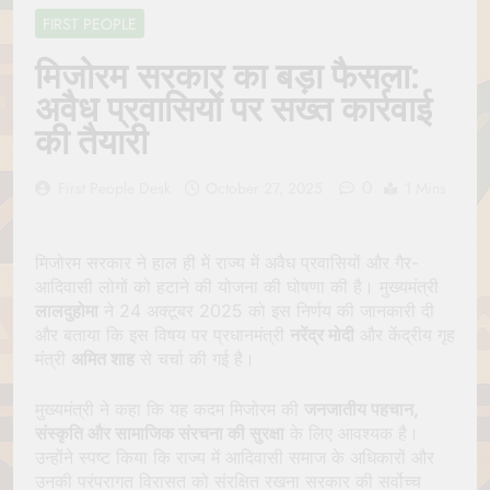
Jagannath Made of
July 6, 2026
FIRST PEOPLE
Wood
रथ यात्रा में पेड़ लगाने की
परंपरा क्यों है? क्या हमारे पूर्वज
मिजोरम सरकार का बड़ा फैसला:
पर्यावरण विज्ञान को हमसे
July 6, 2026
अवैध प्रवासियों पर सख्त कार्रवाई
बेहतर समझते थे?
Why Do Irish People
की तैयारी
Hate Being Called
English? Understanding
July 6, 2026
800 Years of History
0
रांची का ऐतिहासिक ‘पहाड़ी
First People Desk
October 27, 2025
1 Mins
मंदिर’: शहादत और श्रद्धा की
गाथा
July 5, 2026
मिजोरम सरकार ने हाल ही में राज्य में अवैध प्रवासियों और गैर-
आदिवासी लोगों को हटाने की योजना की घोषणा की है। मुख्यमंत्री
लालदुहोमा
ने 24 अक्टूबर 2025 को इस निर्णय की जानकारी दी
और बताया कि इस विषय पर प्रधानमंत्री
नरेंद्र मोदी
और केंद्रीय गृह
मंत्री
अमित शाह
से चर्चा की गई है।
मुख्यमंत्री ने कहा कि यह कदम मिजोरम की
जनजातीय पहचान,
संस्कृति और सामाजिक संरचना की सुरक्षा
के लिए आवश्यक है।
उन्होंने स्पष्ट किया कि राज्य में आदिवासी समाज के अधिकारों और
उनकी परंपरागत विरासत को संरक्षित रखना सरकार की सर्वोच्च