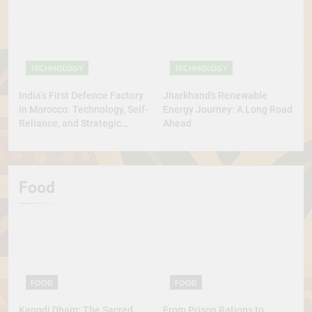
TECHNOLOGY
TECHNOLOGY
India’s First Defence Factory
Jharkhand’s Renewable
in Morocco: Technology, Self-
Energy Journey: A Long Road
Reliance, and Strategic
Ahead
Diplomacy
Food
FOOD
FOOD
Kangdi Dham: The Sacred
From Prison Rations to