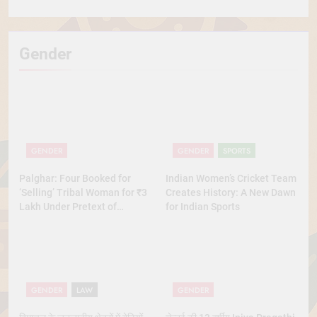
Gender
GENDER
GENDER
SPORTS
Palghar: Four Booked for
Indian Women’s Cricket Team
‘Selling’ Tribal Woman for ₹3
Creates History: A New Dawn
Lakh Under Pretext of
for Indian Sports
Marriage
GENDER
LAW
GENDER