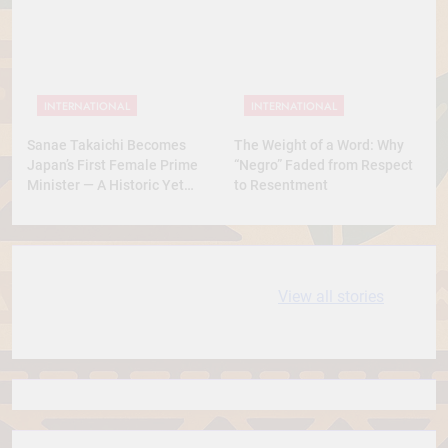
Was This? A Full Analysis
INTERNATIONAL
INTERNATIONAL
Sanae Takaichi Becomes
The Weight of a Word: Why
Japan’s First Female Prime
“Negro” Faded from Respect
Minister — A Historic Yet
to Resentment
Conservative Turn
10 most
धरती आबा बिरसा मुंडा
View all stories
Expensive cities
के कथन
in the World