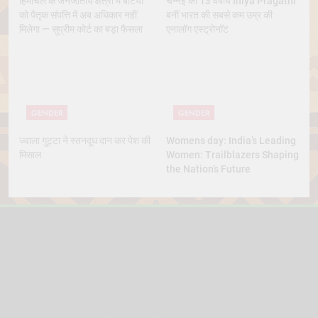
हिमाचल के जनजातीय क्षेत्रों में बेटियों
चेन्नई की 13 वर्षीय Iniya Pragathi
को पैतृक संपत्ति में अब अधिकार नहीं
बनीं भारत की सबसे कम उम्र की
मिलेगा — सुप्रीम कोर्ट का बड़ा फैसला
एनालॉग एस्ट्रोनॉट
GENDER
GENDER
ज्वाला गुट्टा ने स्तनदूध दान कर पेश की
Womens day: India’s Leading
मिसाल
Women: Trailblazers Shaping
the Nation’s Future