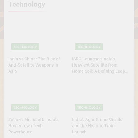
Technology
TECHNOLOGY
TECHNOLOGY
India vs China: The Rise of
ISRO Launches India’s
Anti-Satellite Weapons in
Heaviest Satellite from
Asia
Home Soil: A Defining Leap
for Self-Reliant Space Power
TECHNOLOGY
TECHNOLOGY
Zoho vs Microsoft: India’s
India’s Agni-Prime Missile
Homegrown Tech
and the Historic Train
Powerhouse
Launch