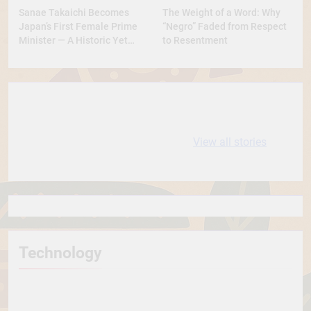
Sanae Takaichi Becomes
The Weight of a Word: Why
Japan’s First Female Prime
“Negro” Faded from Respect
Minister — A Historic Yet
to Resentment
Conservative Turn
10 most
धरती आबा बिरसा मुंडा
Expensive cities
के कथन
View all stories
in the World
Technology