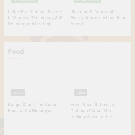
India’s First Defence Factory
Jharkhand’s Renewable
in Morocco: Technology, Self-
Energy Journey: A Long Road
Reliance, and Strategic
Ahead
Diplomacy
Food
FOOD
FOOD
Kangdi Dham: The Sacred
From Prison Rations to
Feast of the Himalayas
Platinum Plates: The
Unlikely Ascent of the
Lobster