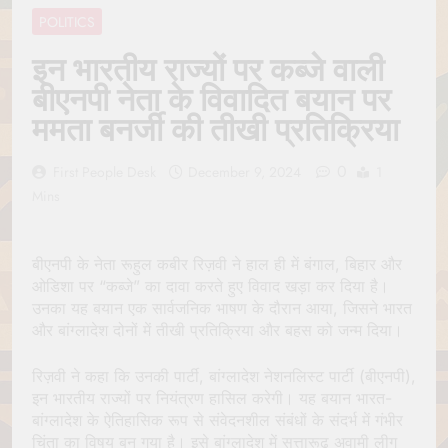
Jagannath Made of
July 6, 2026
POLITICS
Wood
रथ यात्रा में पेड़ लगाने की
परंपरा क्यों है? क्या हमारे पूर्वज
इन भारतीय राज्यों पर कब्जे वाली
पर्यावरण विज्ञान को हमसे
July 6, 2026
बीएनपी नेता के विवादित बयान पर
बेहतर समझते थे?
Why Do Irish People
ममता बनर्जी की तीखी प्रतिक्रिया
Hate Being Called
English? Understanding
July 6, 2026
800 Years of History
0
रांची का ऐतिहासिक ‘पहाड़ी
First People Desk
December 9, 2024
1
मंदिर’: शहादत और श्रद्धा की
Mins
गाथा
July 5, 2026
बीएनपी के नेता रूहुल कबीर रिज़वी ने हाल ही में बंगाल, बिहार और
ओडिशा पर “कब्जे” का दावा करते हुए विवाद खड़ा कर दिया है।
उनका यह बयान एक सार्वजनिक भाषण के दौरान आया, जिसने भारत
और बांग्लादेश दोनों में तीखी प्रतिक्रिया और बहस को जन्म दिया।
रिज़वी ने कहा कि उनकी पार्टी, बांग्लादेश नेशनलिस्ट पार्टी (बीएनपी),
इन भारतीय राज्यों पर नियंत्रण हासिल करेगी। यह बयान भारत-
बांग्लादेश के ऐतिहासिक रूप से संवेदनशील संबंधों के संदर्भ में गंभीर
चिंता का विषय बन गया है। इसे बांग्लादेश में सत्तारूढ़ अवामी लीग