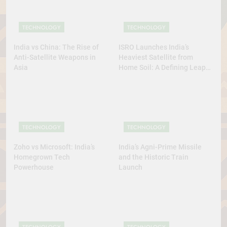
TECHNOLOGY
TECHNOLOGY
India vs China: The Rise of
ISRO Launches India’s
Anti-Satellite Weapons in
Heaviest Satellite from
Asia
Home Soil: A Defining Leap
for Self-Reliant Space Power
TECHNOLOGY
TECHNOLOGY
Zoho vs Microsoft: India’s
India’s Agni-Prime Missile
Homegrown Tech
and the Historic Train
Powerhouse
Launch
TECHNOLOGY
TECHNOLOGY