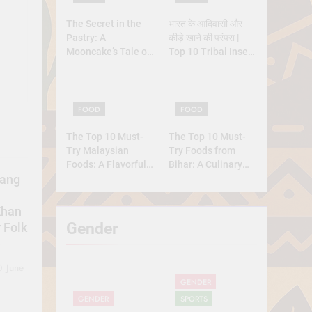
The Secret in the
भारत के आदिवासी और
Pastry: A
कीड़े खाने की परंपरा |
Mooncake’s Tale of
Top 10 Tribal Insect
Rebellion and
Foods
Reunion
FOOD
FOOD
The Top 10 Must-
The Top 10 Must-
Try Malaysian
Try Foods from
Foods: A Flavorful
Bihar: A Culinary
Journey
Journey
mang
Khan
Gender
 Folk
e
June
GENDER
GENDER
SPORTS