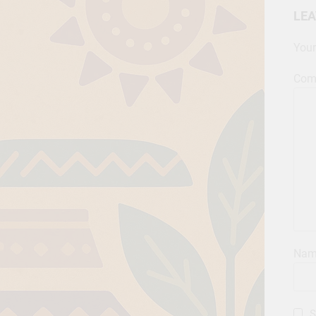
LEA
Your
Com
Na
S