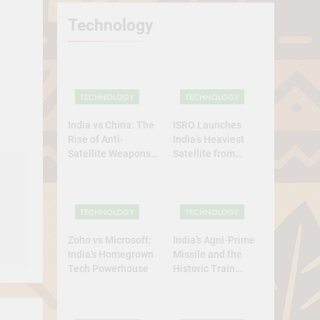
Technology
TECHNOLOGY
TECHNOLOGY
India vs China: The
ISRO Launches
Rise of Anti-
India’s Heaviest
Satellite Weapons
Satellite from
in Asia
Home Soil: A
Defining Leap for
Self-Reliant Space
Power
TECHNOLOGY
TECHNOLOGY
Zoho vs Microsoft:
India’s Agni-Prime
India’s Homegrown
Missile and the
Tech Powerhouse
Historic Train
Launch