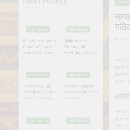
FIRST PEOPLE
FIRST P
Why Do Irish
July 6, 2026
नागा
रांची का ऐतिहासि
गठि
July 5, 2026
FIRST PEOPLE
FIRST PEOPLE
First
Who Was Kalpana
Sikkim’s Dilu
Chakma? Thirty
Tamang Wins
Years After Her
Prestigious Ustad
Abduction,
Bismillah Khan
नागालैंड
Bangladesh’s
Yuva Puraskar for
आयोग गठि
Indigenous Rights
Folk Dance
अल्टीमे
FIRST PEOPLE
FIRST PEOPLE
Activists Continue
Excellence
वर्तमान 
to Demand Justice
भगवान जगन्नाथ और
जब व्यवस्था इंसान को
आदिवासी संबंध : कैसे एक
कंकाल लेकर बैंक जाने पर
आयोग 
वनदेवता बने विश्व के
मजबूर कर दे
भगवान?
सोमवार 
काम सरका
FIRST PEOPLE
FIRST PEOPLE
लिए एक न