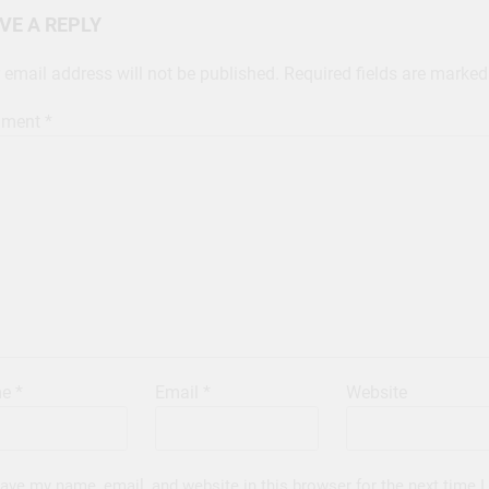
VE A REPLY
 email address will not be published.
Required fields are marke
ment
*
me
*
Email
*
Website
ave my name, email, and website in this browser for the next time I