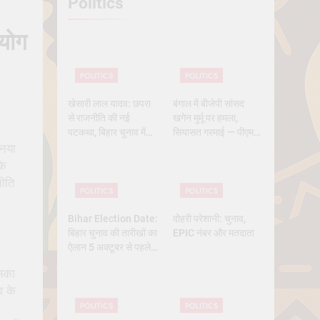
Politics
 History
आयोग
POLITICS
POLITICS
खेसारी लाल यादव: छपरा
बंगाल में बीजेपी सांसद
से राजनीति की नई
खगेन मुर्मू पर हमला,
पटकथा, बिहार चुनाव में
सियासत गरमाई — पीएम
क्यों बने सबसे चर्चित चेहरा
मोदी और ममता आमने-
 नया
सामने
के
नीति
POLITICS
POLITICS
Bihar Election Date:
दोहरी परेशानी: चुनाव,
बिहार चुनाव की तारीखों का
EPIC नंबर और मतदाता
ऐलान 5 अक्टूबर से पहले,
कितने चरण में वोटिंग, कब
सका
तक आएंगे नतीजे
व के
POLITICS
POLITICS