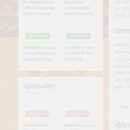
इस आयोग 
Meghalaya Gives
Meghalaya
Official Language
Launches DNA-
गृह, का
Status to Khasi
Based Research
विभागों 
and Garo
Project to Study
Origins of
जनजात
Indigenous Tribes
FIRST PEOPLE
FIRST PEOPLE
कोरप (
ST-Reserved Seats
बंधुआ मज़दूर से सरपंच
को सरका
in Wayanad Raise
तक: लिंगम्मा की संघर्ष
(Angami
Questions Over
और नेतृत्व की
Genuine Tribal
प्रेरणादायक
प्रतिनिध
Representation
कहानीसरपंच
समिति ने
गठन नहीं
Spirituality
सहित अन्
See 
SPIRITUALITY
SPIRITUALITY
नीति क
Secret Behind
When Was Jesus