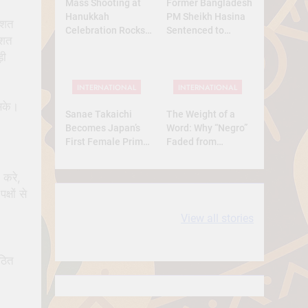
Mass Shooting at
Former Bangladesh
Hanukkah
PM Sheikh Hasina
तिशत
Celebration Rocks
Sentenced to
िशत
Sydney’s Bondi
Death: What Kind of
़ी
Beach
Trial Was This? A
Full Analysis
INTERNATIONAL
INTERNATIONAL
सके।
Sanae Takaichi
The Weight of a
Becomes Japan’s
Word: Why “Negro”
First Female Prime
Faded from
Minister — A
Respect to
Historic Yet
Resentment
 करे,
Conservative Turn
षों से
10 most
धरती आबा बिरसा मुंडा
View all stories
Expensive cities
के कथन
in the World
ठित