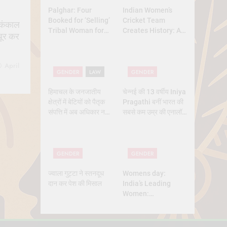
Palghar: Four
Indian Women’s
Booked for ‘Selling’
Cricket Team
 कंकाल
Tribal Woman for
Creates History: A
बूर कर
₹3 Lakh Under
New Dawn for
Pretext of Marriage
Indian Sports
April
GENDER
LAW
GENDER
हिमाचल के जनजातीय
चेन्नई की 13 वर्षीय Iniya
क्षेत्रों में बेटियों को पैतृक
Pragathi बनीं भारत की
संपत्ति में अब अधिकार नहीं
सबसे कम उम्र की एनालॉग
मिलेगा — सुप्रीम कोर्ट का
एस्ट्रोनॉट
बड़ा फैसला
GENDER
GENDER
ज्वाला गुट्टा ने स्तनदूध
Womens day:
दान कर पेश की मिसाल
India’s Leading
Women:
Trailblazers
Shaping the
Nation’s Future