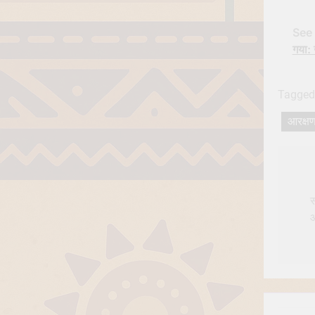
See 
गया: 
Tagged
आरक्ष
Po
nav
स
आ