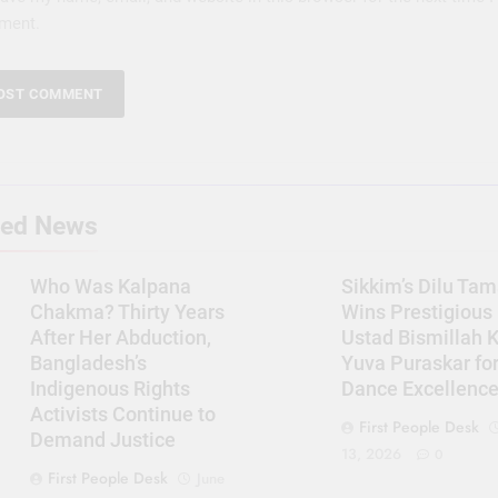
ment.
ted News
Who Was Kalpana
Sikkim’s Dilu Ta
Chakma? Thirty Years
Wins Prestigious
After Her Abduction,
Ustad Bismillah 
Bangladesh’s
Yuva Puraskar for
Indigenous Rights
Dance Excellenc
Activists Continue to
First People Desk
Demand Justice
13, 2026
0
First People Desk
June