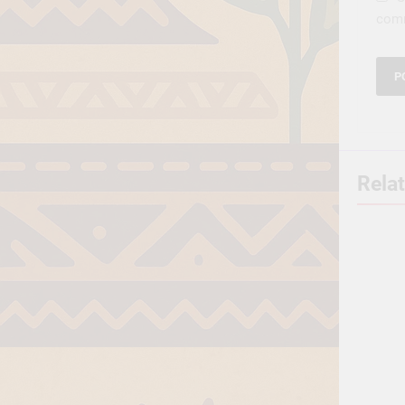
com
Rela