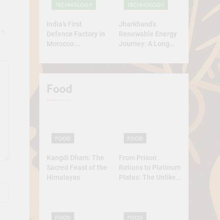
TECHNOLOGY
TECHNOLOGY
India’s First
Jharkhand’s
d
*
Defence Factory in
Renewable Energy
Morocco:
Journey: A Long
Technology, Self-
Road Ahead
Reliance, and
Strategic
Diplomacy
Food
FOOD
FOOD
Kangdi Dham: The
From Prison
Sacred Feast of the
Rations to Platinum
Himalayas
Plates: The Unlikely
Ascent of the
Lobster
FOOD
FOOD