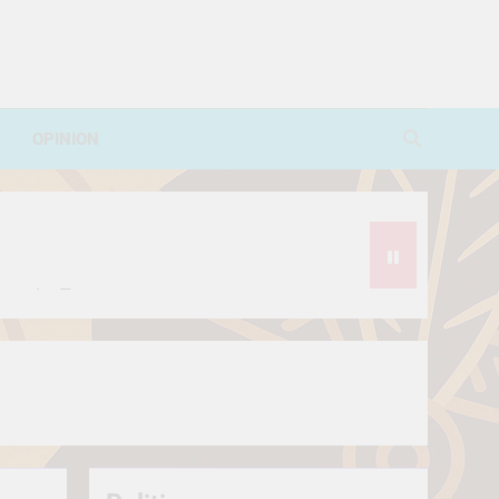
OPINION
avorite Treat
थे?