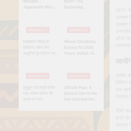
Wooden
Born? The
Jagannath Why Is
Surprising
1977 में
Lord Jagannath
Diversity of
आरक्षण द
Made of Wood
Christmas Dates
आरक्षण प
Across Christian
SPIRITUALITY
SPIRITUALITY
Belief
जनजातिय
कोरप का
DONYI–POLO :
Where Christmas
आवश्यक 
इतिहास, दर्शन और
Echoes for 2000
आधुनिक पुनर्जागरण का
Years: India’s 10
आयोग 
पूर्ण अध्ययन
Oldest Churches
आयोग को 
SPIRITUALITY
SPIRITUALITY
विभिन्न
लुगुबुरु घांटाबाड़ी धोरोम
Chhath Puja: A
राय-मशवि
गाढ़: संताल समाज की
Sacred Ode to the
सरकार ने
आत्मा का पर्वत
Sun God and the
Power of Devotion
पाँचों ज
करने के 
सरकार क