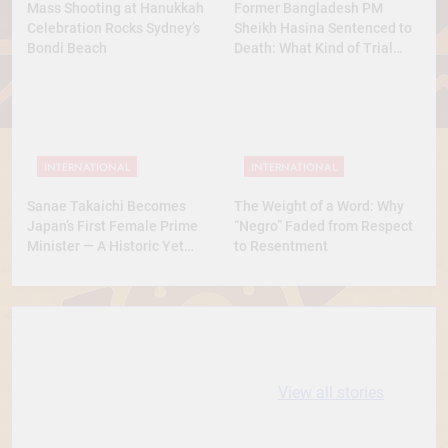
Mass Shooting at Hanukkah
Former Bangladesh PM
Celebration Rocks Sydney’s
Sheikh Hasina Sentenced to
Bondi Beach
Death: What Kind of Trial
Was This? A Full Analysis
INTERNATIONAL
INTERNATIONAL
Sanae Takaichi Becomes
The Weight of a Word: Why
Japan’s First Female Prime
“Negro” Faded from Respect
Minister — A Historic Yet
to Resentment
Conservative Turn
10 most
धरती आबा बिरसा मुंडा
Expensive cities
के कथन
View all stories
in the World