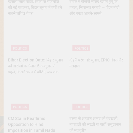
खेसारी लाल यादव: छपरा से राजनीति
बंगाल में बीजेपी सांसद खगेन मुर्मू पर
की नई पटकथा, बिहार चुनाव में क्यों बने
हमला, सियासत गरमाई — पीएम मोदी
सबसे चर्चित चेहरा
और ममता आमने-सामने
POLITICS
POLITICS
Bihar Election Date: बिहार चुनाव
दोहरी परेशानी: चुनाव, EPIC नंबर और
की तारीखों का ऐलान 5 अक्टूबर से
मतदाता
पहले, कितने चरण में वोटिंग, कब तक
आएंगे नतीजे
POLITICS
POLITICS
CM Stalin Reaffirms
बसपा से आकाश आनंद की बेदखली:
Opposition to Hindi
मायावती की सख्ती या पार्टी अनुशासन
Imposition in Tamil Nadu
की मजबूरी?