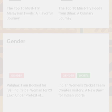
The Top 10 Must-Try
The Top 10 Must-Try Foods
Malaysian Foods: A Flavorful
from Bihar: A Culinary
Journey
Journey
Gender
GENDER
GENDER
SPORTS
Palghar: Four Booked for
Indian Women’s Cricket Team
‘Selling’ Tribal Woman for ₹3
Creates History: A New Dawn
Lakh Under Pretext of
for Indian Sports
Marriage