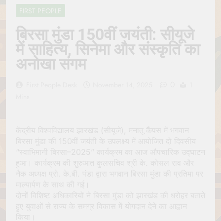
Jagannath Made of
July 6, 2026
FIRST PEOPLE
Wood
रथ यात्रा में पेड़ लगाने की
परंपरा क्यों है? क्या हमारे पूर्वज
बिरसा मुंडा 150वीं जयंती: सीयूजे
पर्यावरण विज्ञान को हमसे
July 6, 2026
में साहित्य, सिनेमा और संस्कृति का
बेहतर समझते थे?
Why Do Irish People
अनोखा संगम
Hate Being Called
English? Understanding
July 6, 2026
800 Years of History
0
रांची का ऐतिहासिक ‘पहाड़ी
First People Desk
November 14, 2025
1
मंदिर’: शहादत और श्रद्धा की
Mins
गाथा
July 5, 2026
केंद्रीय विश्वविद्यालय झारखंड (सीयूजे), मनातू कैंपस में भगवान
बिरसा मुंडा की 150वीं जयंती के उपलक्ष्य में आयोजित दो दिवसीय
“स्वाभिमानी बिरसा–2025” कार्यक्रम का आज औपचारिक उद्घाटन
हुआ। कार्यक्रम की शुरुआत कुलसचिव श्री के. कोसल राव और
नैक अध्यक्ष प्रो. के.बी. पंडा द्वारा भगवान बिरसा मुंडा की प्रतिमा पर
माल्यार्पण के साथ की गई।
दोनों विशिष्ट अधिकारियों ने बिरसा मुंडा को झारखंड की धरोहर बताते
हुए युवाओं से राज्य के समग्र विकास में योगदान देने का आह्वान
किया।