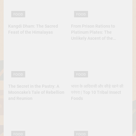
FOOD
FOOD
Kangdi Dham: The Sacred
From Prison Rations to
Feast of the Himalayas
Platinum Plates: The
Unlikely Ascent of the
Lobster
FOOD
FOOD
The Secret in the Pastry: A
भारत के आदिवासी और कीड़े खाने की
Mooncake’s Tale of Rebellion
परंपरा | Top 10 Tribal Insect
and Reunion
Foods
FOOD
FOOD