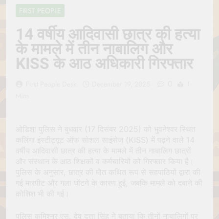
Jagannath Made of
July 6, 2026
FIRST PEOPLE
Wood
रथ यात्रा में पेड़ लगाने की
परंपरा क्यों है? क्या हमारे पूर्वज
14 वर्षीय आदिवासी छात्र की हत्या
पर्यावरण विज्ञान को हमसे
July 6, 2026
के मामले में तीन नाबालिग और
बेहतर समझते थे?
Why Do Irish People
KISS के आठ अधिकारी गिरफ्तार
Hate Being Called
English? Understanding
July 6, 2026
800 Years of History
0
रांची का ऐतिहासिक ‘पहाड़ी
First People Desk
December 19, 2025
1
मंदिर’: शहादत और श्रद्धा की
Mins
गाथा
July 5, 2026
ओडिशा पुलिस ने बुधवार (17 दिसंबर 2025) को भुवनेश्वर स्थित
कलिंगा इंस्टीट्यूट ऑफ सोशल साइंसेज (KISS) में पढ़ने वाले 14
वर्षीय आदिवासी छात्र की हत्या के मामले में तीन नाबालिग छात्रों
और संस्थान के आठ शिक्षकों व कर्मचारियों को गिरफ्तार किया है।
पुलिस के अनुसार, छात्र की मौत कथित रूप से सहपाठियों द्वारा की
गई मारपीट और गला घोंटने के कारण हुई, जबकि मामले को दबाने की
कोशिश भी की गई।
पुलिस कमिश्नर एस. देव दत्ता सिंह ने बताया कि तीनों नाबालिगों पर