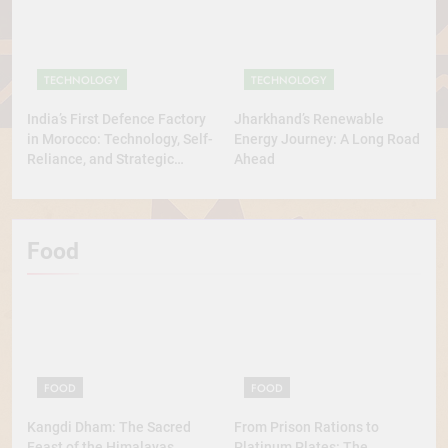
TECHNOLOGY
TECHNOLOGY
India’s First Defence Factory
Jharkhand’s Renewable
in Morocco: Technology, Self-
Energy Journey: A Long Road
Reliance, and Strategic
Ahead
Diplomacy
Food
FOOD
FOOD
Kangdi Dham: The Sacred
From Prison Rations to
Feast of the Himalayas
Platinum Plates: The