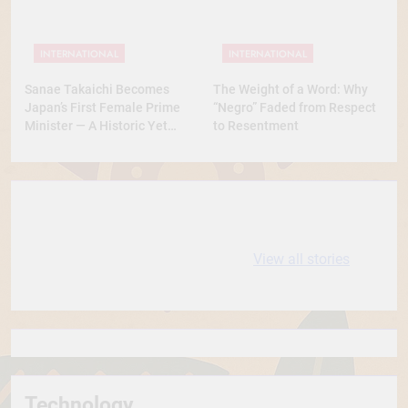
INTERNATIONAL
INTERNATIONAL
Sanae Takaichi Becomes
The Weight of a Word: Why
Japan’s First Female Prime
“Negro” Faded from Respect
Minister — A Historic Yet
to Resentment
Conservative Turn
10 most
धरती आबा बिरसा मुंडा
Expensive cities
के कथन
View all stories
in the World
Technology