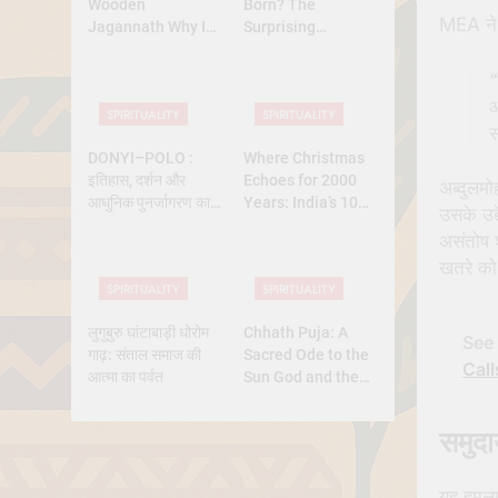
Wooden
Born? The
MEA ने 
Jagannath Why Is
Surprising
Lord Jagannath
Diversity of
Made of Wood
Christmas Dates
“
Across Christian
आ
SPIRITUALITY
SPIRITUALITY
Belief
स
DONYI–POLO :
Where Christmas
इतिहास, दर्शन और
Echoes for 2000
अब्दुलम
आधुनिक पुनर्जागरण का
Years: India’s 10
उसके उद्
पूर्ण अध्ययन
Oldest Churches
असंतोष 
खतरे को
SPIRITUALITY
SPIRITUALITY
लुगुबुरु घांटाबाड़ी धोरोम
Chhath Puja: A
See 
गाढ़: संताल समाज की
Sacred Ode to the
Cal
आत्मा का पर्वत
Sun God and the
Power of Devotion
समुदा
यह हमला 