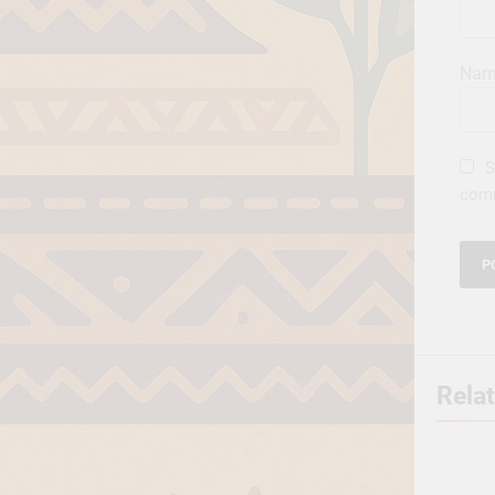
Na
S
com
Rela