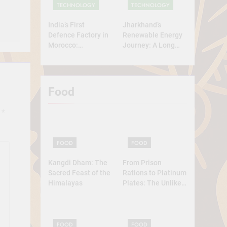
TECHNOLOGY
TECHNOLOGY
India’s First
Jharkhand’s
Defence Factory in
Renewable Energy
Morocco:
Journey: A Long
Technology, Self-
Road Ahead
Reliance, and
Strategic
Diplomacy
Food
d
*
FOOD
FOOD
Kangdi Dham: The
From Prison
Sacred Feast of the
Rations to Platinum
Himalayas
Plates: The Unlikely
Ascent of the
Lobster
FOOD
FOOD