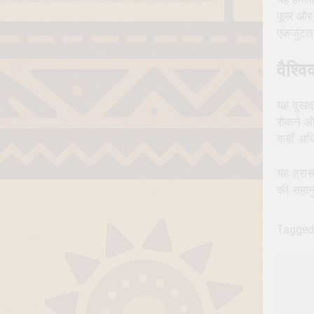
फूल और म
एकजुटता
वैश्व
यह दुखद
रोकने और
कहीं अधि
यह त्रास
की सहान
Tagged
Po
nav