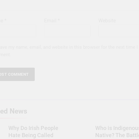
me
*
Email
*
Website
ave my name, email, and website in this browser for the next time I
ment.
ted News
Why Do Irish People
Who is Indigenou
Hate Being Called
Native? The Battl