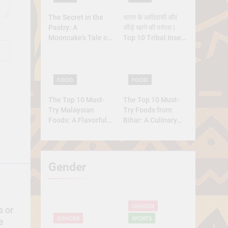
The Secret in the
भारत के आदिवासी और
Pastry: A
कीड़े खाने की परंपरा |
Mooncake’s Tale of
Top 10 Tribal Insect
Rebellion and
Foods
Reunion
FOOD
FOOD
The Top 10 Must-
The Top 10 Must-
Try Malaysian
Try Foods from
Foods: A Flavorful
Bihar: A Culinary
Journey
Journey
Gender
GENDER
s or
GENDER
SPORTS
e