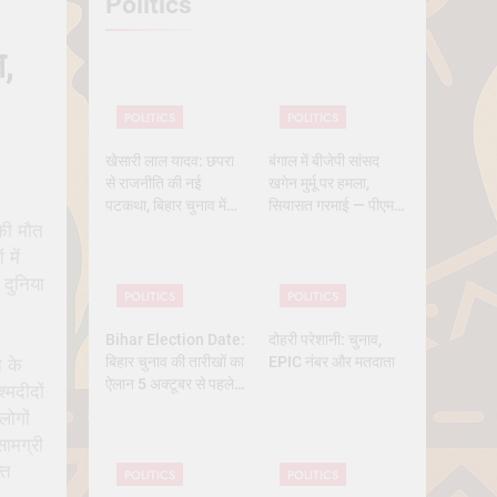
Politics
 History
ल,
POLITICS
POLITICS
खेसारी लाल यादव: छपरा
बंगाल में बीजेपी सांसद
से राजनीति की नई
खगेन मुर्मू पर हमला,
पटकथा, बिहार चुनाव में
सियासत गरमाई — पीएम
क्यों बने सबसे चर्चित चेहरा
मोदी और ममता आमने-
 की मौत
सामने
में
दुनिया
POLITICS
POLITICS
Bihar Election Date:
दोहरी परेशानी: चुनाव,
बिहार चुनाव की तारीखों का
EPIC नंबर और मतदाता
 के
ऐलान 5 अक्टूबर से पहले,
्मदीदों
कितने चरण में वोटिंग, कब
लोगों
तक आएंगे नतीजे
ामग्री
्त
POLITICS
POLITICS