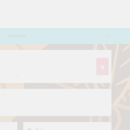
OPINION
avorite Treat
थे?