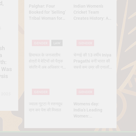
d,
Palghar: Four
Indian Women’s
Booked for ‘Selling’
Cricket Team
Tribal Woman for
Creates History: A
₹3 Lakh Under
New Dawn for
6
Pretext of Marriage
Indian Sports
GENDER
LAW
GENDER
sh
a
हिमाचल के जनजातीय
चेन्नई की 13 वर्षीय Iniya
क्षेत्रों में बेटियों को पैतृक
Pragathi बनीं भारत की
th:
संपत्ति में अब अधिकार नहीं
सबसे कम उम्र की एनालॉग
l Was
मिलेगा — सुप्रीम कोर्ट का
एस्ट्रोनॉट
ysis
बड़ा फैसला
GENDER
GENDER
, 2025
ज्वाला गुट्टा ने स्तनदूध
Womens day:
दान कर पेश की मिसाल
India’s Leading
Women:
Trailblazers
Shaping the
Nation’s Future