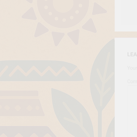
LEA
Your
Com