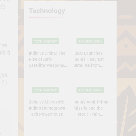
रति
Technology
TECHNOLOGY
TECHNOLOGY
थ को
हले से
India vs China: The
ISRO Launches
Rise of Anti-
India’s Heaviest
Satellite Weapons
Satellite from
in Asia
Home Soil: A
ुदाय
Defining Leap for
 है।
Self-Reliant Space
Power
TECHNOLOGY
TECHNOLOGY
Zoho vs Microsoft:
India’s Agni-Prime
India’s Homegrown
Missile and the
Tech Powerhouse
Historic Train
Launch
e