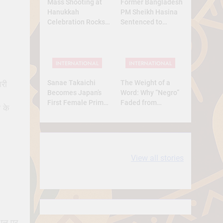
Mass Shooting at
Former Bangladesh
Hanukkah
PM Sheikh Hasina
Celebration Rocks
Sentenced to
Sydney’s Bondi
Death: What Kind of
Beach
Trial Was This? A
Full Analysis
INTERNATIONAL
INTERNATIONAL
Sanae Takaichi
The Weight of a
ारी
Becomes Japan’s
Word: Why “Negro”
First Female Prime
Faded from
 के
Minister — A
Respect to
Historic Yet
Resentment
Conservative Turn
10 most
धरती आबा बिरसा मुंडा
View all stories
Expensive cities
के कथन
in the World
्थल पर