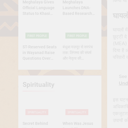
किया थ
Meghalaya Gives
Meghalaya
Official Language
Launches DNA-
घायलो
Status to Khasi
Based Research
and Garo
Project to Study
Origins of
घायलों म
Indigenous Tribes
FIRST PEOPLE
FIRST PEOPLE
छुट्टी द
(MEA) न
ST-Reserved Seats
बंधुआ मज़दूर से सरपंच
दिया है 
in Wayanad Raise
तक: लिंगम्मा की संघर्ष
परिवारों
Questions Over
और नेतृत्व की
Genuine Tribal
प्रेरणादायक
Representation
कहानीसरपंच
See 
Und
Spirituality
इस घटना 
अधिकारिय
SPIRITUALITY
SPIRITUALITY
एकजुटता 
उपायों 
Secret Behind
When Was Jesus