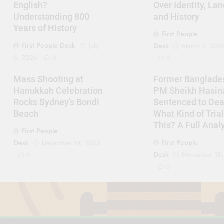
English?
Over Identity, Lan
Understanding 800
and History
Years of History
First People
First People Desk
July
Desk
March 2, 202
6, 2026
0
0
Mass Shooting at
Former Banglade
Hanukkah Celebration
PM Sheikh Hasin
Rocks Sydney’s Bondi
Sentenced to Dea
Beach
What Kind of Tria
This? A Full Anal
First People
First People
Desk
December 14, 2025
Desk
November 18
0
0