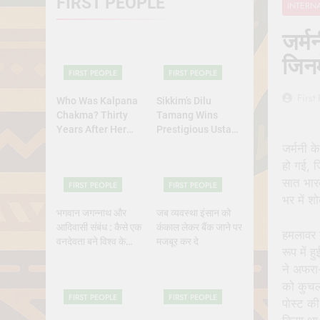
FIRST PEOPLE
INTERN
Why Do Irish
July 6, 2026
जर्म
रांची का ऐतिहासि
जिनम
July 5, 2026
FIRST PEOPLE
FIRST PEOPLE
First
Who Was Kalpana
Sikkim’s Dilu
Chakma? Thirty
Tamang Wins
Years After Her
Prestigious Ustad
Abduction,
Bismillah Khan
जर्मनी क
Bangladesh’s
Yuva Puraskar for
हो गई, 
Indigenous Rights
Folk Dance
सात भार
FIRST PEOPLE
FIRST PEOPLE
Activists Continue
Excellence
भर में 
to Demand Justice
भगवान जगन्नाथ और
जब व्यवस्था इंसान को
आदिवासी संबंध : कैसे एक
कंकाल लेकर बैंक जाने पर
हमलावर 
वनदेवता बने विश्व के
मजबूर कर दे
रूप में 
भगवान?
ने अफरा-
को कुचल 
FIRST PEOPLE
FIRST PEOPLE
पोस्ट की