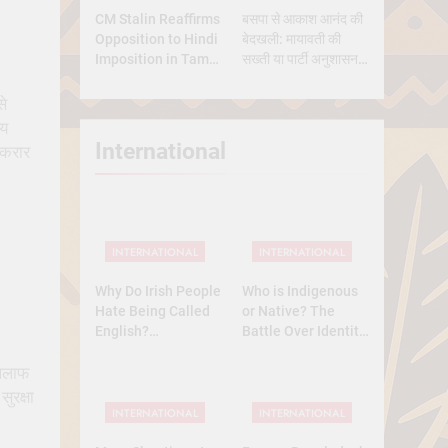
CM Stalin Reaffirms
बसपा से आकाश आनंद की
Opposition to Hindi
बेदखली: मायावती की
Imposition in Tamil
सख्ती या पार्टी अनुशासन
Nadu
की मजबूरी?
से
लय
International
 करार
INTERNATIONAL
INTERNATIONAL
Why Do Irish People
Who is Indigenous
Hate Being Called
or Native? The
English?
Battle Over Identity,
Understanding 800
Land, and History
खिलाफ
Years of History
ुरक्षा
INTERNATIONAL
INTERNATIONAL