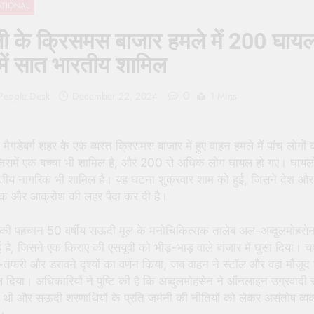
ATIONAL
 People Hate Being Called English? Understanding 800 Years of
नी के क्रिसमस बाजार हमले में 200 घाय
क ‘पहाड़ी मंदिर’: शहादत और श्रद्धा की गाथा
ें सात भारतीय शामिल
0
 People Desk
December 22, 2024
1 Mins
े मैगडेबर्ग शहर के एक व्यस्त क्रिसमस बाजार में हुए वाहन हमले में पांच लोगों
जिसमें एक बच्चा भी शामिल है, और 200 से अधिक लोग घायल हो गए। घायलों 
तीय नागरिक भी शामिल हैं। यह घटना शुक्रवार शाम को हुई, जिसने देश और 
शोक और आक्रोश की लहर पैदा कर दी है।
की पहचान 50 वर्षीय सऊदी मूल के मनोचिकित्सक तालेब अल-अब्दुलमोहसेन
हुई है, जिसने एक किराए की एसयूवी को भीड़-भाड़ वाले बाजार में घुसा दिया। चश
तफरी और डरावने दृश्यों का वर्णन किया, जब वाहन ने स्टॉल और वहां मौजूद 
दिया। अधिकारियों ने पुष्टि की है कि अब्दुलमोहसेन ने ऑनलाइन उग्रवादी स
 थी और सऊदी शरणार्थियों के प्रति जर्मनी की नीतियों को लेकर असंतोष व्यक