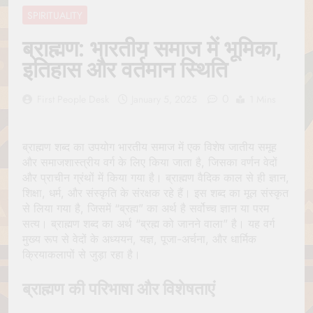
Jagannath Made of
July 6, 2026
SPIRITUALITY
Wood
रथ यात्रा में पेड़ लगाने की
परंपरा क्यों है? क्या हमारे पूर्वज
ब्राह्मण: भारतीय समाज में भूमिका,
पर्यावरण विज्ञान को हमसे
July 6, 2026
इतिहास और वर्तमान स्थिति
बेहतर समझते थे?
Why Do Irish People
Hate Being Called
0
First People Desk
January 5, 2025
1 Mins
English? Understanding
July 6, 2026
800 Years of History
रांची का ऐतिहासिक ‘पहाड़ी
मंदिर’: शहादत और श्रद्धा की
गाथा
ब्राह्मण शब्द का उपयोग भारतीय समाज में एक विशेष जातीय समूह
July 5, 2026
और समाजशास्त्रीय वर्ग के लिए किया जाता है, जिसका वर्णन वेदों
और प्राचीन ग्रंथों में किया गया है। ब्राह्मण वैदिक काल से ही ज्ञान,
शिक्षा, धर्म, और संस्कृति के संरक्षक रहे हैं। इस शब्द का मूल संस्कृत
से लिया गया है, जिसमें “ब्रह्म” का अर्थ है सर्वोच्च ज्ञान या परम
सत्य। ब्राह्मण शब्द का अर्थ “ब्रह्म को जानने वाला” है। यह वर्ग
मुख्य रूप से वेदों के अध्ययन, यज्ञ, पूजा-अर्चना, और धार्मिक
क्रियाकलापों से जुड़ा रहा है।
ब्राह्मण की परिभाषा और विशेषताएं