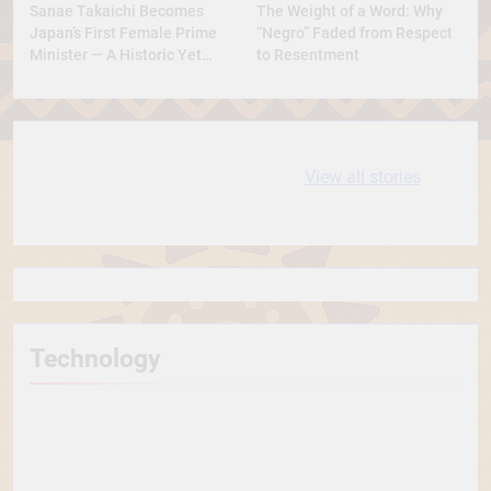
Sanae Takaichi Becomes
The Weight of a Word: Why
Japan’s First Female Prime
“Negro” Faded from Respect
Minister — A Historic Yet
to Resentment
Conservative Turn
10 most
धरती आबा बिरसा मुंडा
View all stories
Expensive cities
के कथन
in the World
Technology