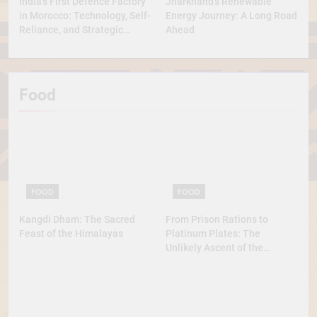
India’s First Defence Factory
Jharkhand’s Renewable
in Morocco: Technology, Self-
Energy Journey: A Long Road
Reliance, and Strategic
Ahead
Diplomacy
Food
FOOD
FOOD
Kangdi Dham: The Sacred
From Prison Rations to
Feast of the Himalayas
Platinum Plates: The
Unlikely Ascent of the
Lobster