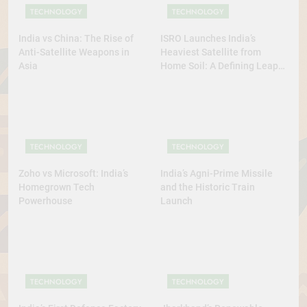
TECHNOLOGY
TECHNOLOGY
India vs China: The Rise of
ISRO Launches India’s
Anti-Satellite Weapons in
Heaviest Satellite from
Asia
Home Soil: A Defining Leap
for Self-Reliant Space Power
TECHNOLOGY
TECHNOLOGY
Zoho vs Microsoft: India’s
India’s Agni-Prime Missile
Homegrown Tech
and the Historic Train
Powerhouse
Launch
TECHNOLOGY
TECHNOLOGY