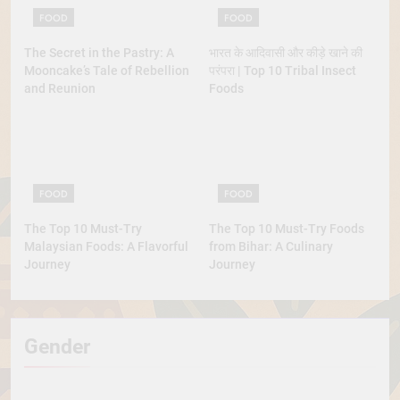
FOOD
FOOD
The Secret in the Pastry: A
भारत के आदिवासी और कीड़े खाने की
Mooncake’s Tale of Rebellion
परंपरा | Top 10 Tribal Insect
and Reunion
Foods
FOOD
FOOD
The Top 10 Must-Try
The Top 10 Must-Try Foods
Malaysian Foods: A Flavorful
from Bihar: A Culinary
Journey
Journey
Gender