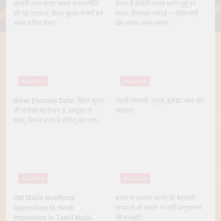
खेसारी लाल यादव: छपरा से राजनीति
बंगाल में बीजेपी सांसद खगेन मुर्मू पर
की नई पटकथा, बिहार चुनाव में क्यों बने
हमला, सियासत गरमाई — पीएम मोदी
सबसे चर्चित चेहरा
और ममता आमने-सामने
POLITICS
POLITICS
Bihar Election Date: बिहार चुनाव
दोहरी परेशानी: चुनाव, EPIC नंबर और
की तारीखों का ऐलान 5 अक्टूबर से
मतदाता
पहले, कितने चरण में वोटिंग, कब तक
आएंगे नतीजे
POLITICS
POLITICS
CM Stalin Reaffirms
बसपा से आकाश आनंद की बेदखली:
Opposition to Hindi
मायावती की सख्ती या पार्टी अनुशासन
Imposition in Tamil Nadu
की मजबूरी?