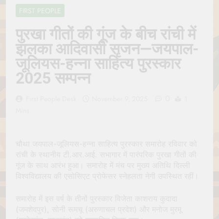
Jagannath Made of
July 6, 2026
FIRST PEOPLE
Wood
रथ यात्रा में पेड़ लगाने की
परंपरा क्यों है? क्या हमारे पूर्वज
पुरखा गीतों की गूंज के बीच रांची में
पर्यावरण विज्ञान को हमसे
July 6, 2026
झलका आदिवासी सृजन—जयपाल-
बेहतर समझते थे?
Why Do Irish People
जूलियस-हन्ना साहित्य पुरस्कार
Hate Being Called
English? Understanding
July 6, 2026
2025 सम्पन्न
800 Years of History
रांची का ऐतिहासिक ‘पहाड़ी
मंदिर’: शहादत और श्रद्धा की
0
First People Desk
November 9, 2025
1
गाथा
July 5, 2026
Mins
चौथा जयपाल-जूलियस-हन्ना साहित्य पुरस्कार समारोह रविवार को
रांची के स्थानीय टी.आर.आई. सभागार में पारंपरिक पुरखा गीतों की
गूंज के साथ आरंभ हुआ। समारोह में मंच पर मुख्य अतिथि दिल्ली
विश्वविद्यालय की एसोसिएट प्रोफेसर स्नेहलता नेगी उपस्थित रहीं।
समारोह में इस वर्ष के तीनों पुरस्कार विजेता काशराय कुदादा
(जमशेदपुर), सोनी रूमचू (अरुणाचल प्रदेश) और मनोज मुरमू