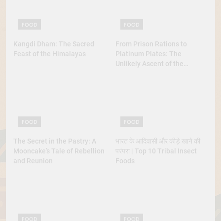
FOOD
FOOD
Kangdi Dham: The Sacred
From Prison Rations to
Feast of the Himalayas
Platinum Plates: The
Unlikely Ascent of the
Lobster
FOOD
FOOD
The Secret in the Pastry: A
भारत के आदिवासी और कीड़े खाने की
Mooncake’s Tale of Rebellion
परंपरा | Top 10 Tribal Insect
and Reunion
Foods
FOOD
FOOD