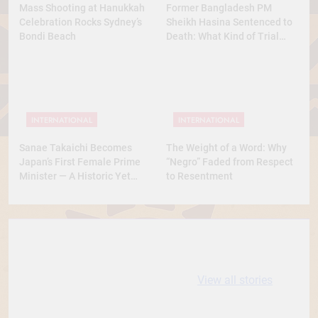
Mass Shooting at Hanukkah
Former Bangladesh PM
Celebration Rocks Sydney’s
Sheikh Hasina Sentenced to
Bondi Beach
Death: What Kind of Trial
Was This? A Full Analysis
INTERNATIONAL
INTERNATIONAL
Sanae Takaichi Becomes
The Weight of a Word: Why
Japan’s First Female Prime
“Negro” Faded from Respect
Minister — A Historic Yet
to Resentment
Conservative Turn
10 most
धरती आबा बिरसा मुंडा
Expensive cities
के कथन
View all stories
in the World