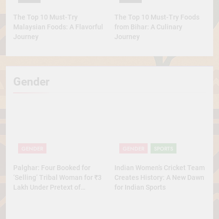
The Top 10 Must-Try
The Top 10 Must-Try Foods
Malaysian Foods: A Flavorful
from Bihar: A Culinary
Journey
Journey
Gender
GENDER
GENDER
SPORTS
Palghar: Four Booked for
Indian Women’s Cricket Team
‘Selling’ Tribal Woman for ₹3
Creates History: A New Dawn
Lakh Under Pretext of
for Indian Sports
Marriage