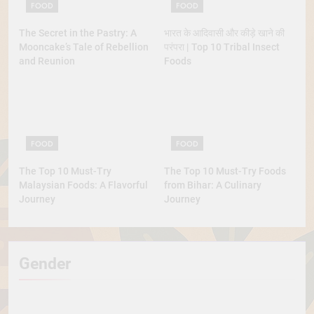
FOOD
FOOD
The Secret in the Pastry: A
भारत के आदिवासी और कीड़े खाने की
Mooncake’s Tale of Rebellion
परंपरा | Top 10 Tribal Insect
and Reunion
Foods
FOOD
FOOD
The Top 10 Must-Try
The Top 10 Must-Try Foods
Malaysian Foods: A Flavorful
from Bihar: A Culinary
Journey
Journey
Gender