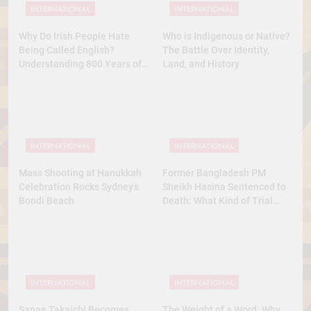
INTERNATIONAL
INTERNATIONAL
Why Do Irish People Hate
Who is Indigenous or Native?
Being Called English?
The Battle Over Identity,
Understanding 800 Years of
Land, and History
History
INTERNATIONAL
INTERNATIONAL
Mass Shooting at Hanukkah
Former Bangladesh PM
Celebration Rocks Sydney’s
Sheikh Hasina Sentenced to
Bondi Beach
Death: What Kind of Trial
Was This? A Full Analysis
INTERNATIONAL
INTERNATIONAL
Sanae Takaichi Becomes
The Weight of a Word: Why