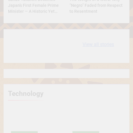
Japan’s First Female Prime
“Negro” Faded from Respect
Minister — A Historic Yet
to Resentment
Conservative Turn
10 most
धरती आबा बिरसा मुंडा
View all stories
Expensive cities
के कथन
in the World
Technology