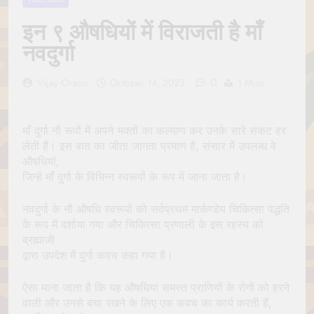
Jagannath Made of
July 6, 2026
Wood
इन ९ औषधियों में विराजती है माँ
रथ यात्रा में पेड़ लगाने की
परंपरा क्यों है? क्या हमारे पूर्वज
नवदुर्गा
पर्यावरण विज्ञान को हमसे
July 6, 2026
बेहतर समझते थे?
Why Do Irish People
0
Vijay Oraon
October 14, 2023
1 Mins
Hate Being Called
English? Understanding
July 6, 2026
800 Years of History
रांची का ऐतिहासिक ‘पहाड़ी
माँ दुर्गा नौ रूपों में अपने भक्तों का कल्याण कर उनके सारे संकट हर
मंदिर’: शहादत और श्रद्धा की
लेती हैं। इस बात का जीता जागता प्रमाण है, संसार में उपलब्ध वे
गाथा
July 5, 2026
औषधियां,
जिन्हें माँ दुर्गा के विभिन्न स्वरूपों के रूप में जाना जाता है।
नवदुर्गा के नौ औषधि स्वरूपों को सर्वप्रथम मार्कण्डेय चिकित्सा पद्धति
के रूप में दर्शाया गया और चिकित्सा प्रणाली के इस रहस्य को
ब्रह्माजी
द्वारा उपदेश में दुर्गा कवच कहा गया है।
ऐसा माना जाता है कि यह औषधियां समस्त प्राणियों के रोगों को हरने
वाली और उनसे बचा रखने के लिए एक कवच का कार्य करती हैं,